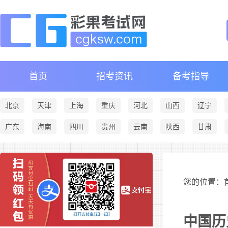
首页
招考资讯
备考指导
北京
天津
上海
重庆
河北
山西
辽宁
广东
海南
四川
贵州
云南
陕西
甘肃
您的位置：首
中国历