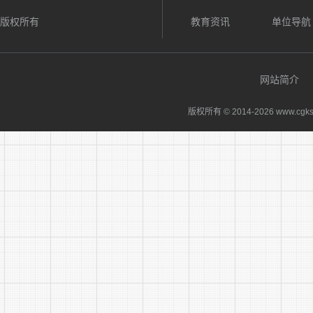
元……
版权所有
教育资讯
单位导航
明……
网站简介
清……
中华民
版权所有 © 2014-
2026 www.cgks
中华人