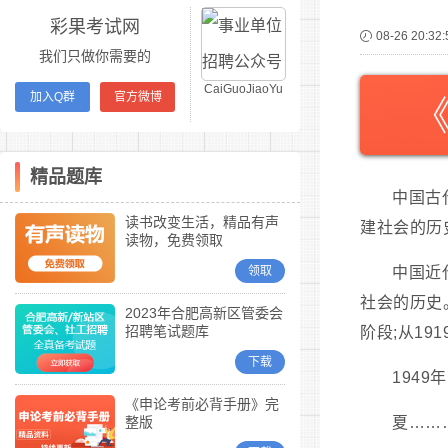
彩果考试网
08-26 20:32:
我们只做你需要的
CaiGuoJiaoYu
加入Q群
官方微博
精品题库
中国古
读书改变生活，精品有声
建社会的历
读物，免费领取
领取
中国近
社会的历史
2023年合肥高新区管委会
招聘笔试题库
阶段;从19
下载
194
《申论考前必背手册》完
整版
夏……