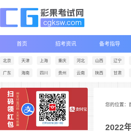
首页
招考资讯
备考指导
北京
天津
上海
重庆
河北
山西
辽宁
广东
海南
四川
贵州
云南
陕西
甘肃
您的位置：首
202