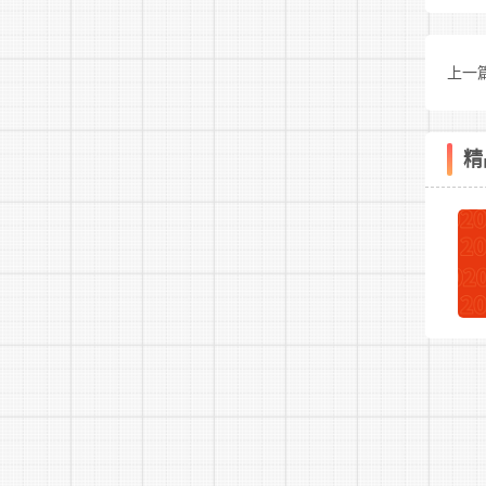
上一
生保
精
z
确
改