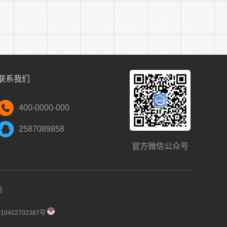
信息，即视为自动放弃报名;④报考人员填报的专
他说明的，也必须如实填报。报考人员故意隐
环节资格。
联系我们
提交的相关信息资料进行网上资格审查。报考人
400-0000-000
sj.bijie.gov.cn)查询是否通过资格审查。
2587089858
审查期间(2023年2月26日17：00前)可
官方微信公众号
图
月26日17：00前在“毕节市就业创业公共服务平
缴费者视为报名失败。
0402702387号