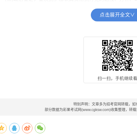
(三)年龄在18周岁以上(2005年2月20日之前出生)，35周岁以
点击展开全文∨
(四)学历、专业等要求详见《职位表》;
(五)遵纪守法，诚实守信，品行端正、人格健全;
(六)安心报考岗位工作，有较强的事业心和责任感;
(七)具有胜任报考岗位需要的专业知识和工作能力;
扫一扫，手机继续
(八)身体健康，无不良嗜好且身体条件符合用工录用体检通用
(九)下列人员不得报考：有吸毒史的人员;有违法乱纪记录的
不得招聘的人员。
特别声明：文章多为招考官网转载，如
部分数据为彩果考试网(www.cgksw.com)收集整理，
五、招聘程序
报名采取网上报名的方式进行。