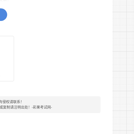
下(1987年2月20日以后出生);
看
标准;
人员;曾被公司开除的人员;法律、法规规章规定
有侵权请联系！
转载或复制请注明出处！-彩果考试网-