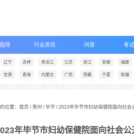
指导
行业资讯
问答
考
辽宁
吉林
黑龙江
江苏
浙江
安徽
福建
甘肃
青海
内蒙古
广西
西藏
宁夏
新疆
的位置：首页 /
贵州
/
毕节
/ 2023年毕节市妇幼保健院面向社
2023年毕节市妇幼保健院面向社会公