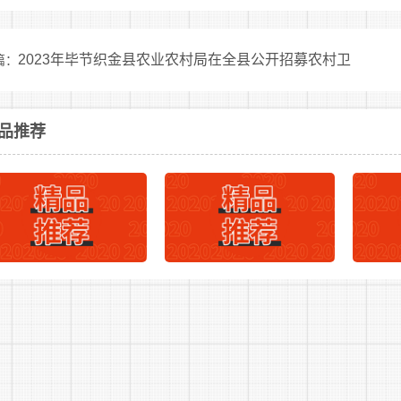
网上报名按以下程序进行：
2023年毕节织金县农业农村局在全县公开招募农村卫
篇：
(一)提交报名申请：
报考人员于2023年2月22日9：00——2月24日17：00期间
洁员公告
2
下一篇：
品推荐
w.rsj.bijie.gov.cn)进行报名，并上传本人近期正面免冠白底
因照片模糊、头部显示过小等原因造成无法审核通过的，责任自
公告
、完整地填写本人信息，认真核对信息后及时提交。(具体报名
(二)报名注意事项：
每位报考人员只能报考一个岗位。报考人员注册登录的账号
确认等事项的重要查询依据，请确保手机号准确无误并保持通信
特别提示：①报考人员在填写报名信息并成功上传照片或因
认提交”键提交报名申请;②提交报名申请后，报名信息将被锁
。请务必认真核对自己的报名信息，确认无误后方可提交报名申请;