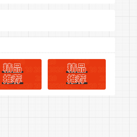
登录“毕节市就业创业公共服务平台”(网址：
023年毕节织金县面向社会公开招聘城市社区工作者
照片电子版(jpg格式、30KB以上且小于300KB，
负)。报考人员根据所报岗位要求，如实、准
流程，详见附件2)
是报考人员查询报考资格审查结果、网上缴费
畅通。
审核未通过重新修改报名信息后，都须点击“确
定，在审核单位进行资格审查之前将不可再作修
③在报名截止时间(2023年2月24日17：