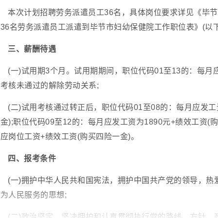
本次计划招聘劳务派遣员工36名，具体岗位要求详见《毕
36名劳务派遣员工派遣到毕节市妇幼保健院工作职位表》(以
三、薪酬待遇
(一)试用期3个月。试用期期间，职位代码01至13的：每月应
考核未通过的解除劳动关系;
(二)试用考核通过转正后，职位代码01至08的：每月应发
金);职位代码09至12的：每月应发工资为1890元+绩效工资
应岗位工资+绩效工资(购买四险一金)。
四、报考条件
(一)拥护中华人民共和国宪法，拥护中国共产党的领导，
为人民服务的思想;
(二)政治坚定，坚决拥护和认真贯彻执行党的路线、方针、政