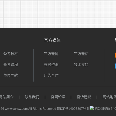
0)前未点击“确认提交”的报考人员，审核单位无法审核其报名
业名称必须与毕业证和学位证一致，如专业名称后面带括号或其
瞒重要信息或提供虚假报考材料的，一经查实，取消进入下一个
(三)网上资格审查
官方媒体
1.资格审查单位将根据招聘条件及岗位要求，对报考人员
提交成功后，审核人员将在24小时内完成资格审查。
备考教材
官方微博
官方微信
2.报考人员应及时登录“毕节市就业创业公共服务平台”(网址：zw.r
备考课程
在线咨询
技术支持
过资格审查的，不得再报考其他岗位。资格审查不合格人员，在资格
单位导航
广告合作
修改报名信息并重新确认。
3.网上缴费确认
网站简介
|
联系我们
|
官网论坛
|
投诉建议
|
网站地
通过资格审查的报考人员须于2023年2月22日9：00——2
”(网址：zw.rsj.bijie.gov.cn)缴纳100元报名费。未按期
26 www.cgksw.com All Rights Reserved
皖ICP备14003807号-5
皖公网安备 3401