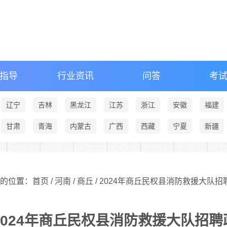
指导
行业资讯
问答
考
辽宁
吉林
黑龙江
江苏
浙江
安徽
福建
甘肃
青海
内蒙古
广西
西藏
宁夏
新疆
的位置：首页 /
河南
/
商丘
/ 2024年商丘民权县消防救援大队
2024年商丘民权县消防救援大队招