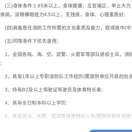
(三)身体条件:1.65米以上，身体健康，五官端正，举止
疾病，双眼裸眼视力4.5以上，无残疾，身体、心理素质好;
(四)具备胜任消防工作所需的文化素质及能力，取得高中(中
(五)同等条件下优先录用：
1、全国各陆、海、空、武警、火箭军等部队退役士兵，消
;
2、具有1年以上专职消防队工作经历(需提供单位开具的包含
3、持有B2及以上驾驶证驾驶员及体育特长者;
4、具有全日制本科以上学历;
5、具有游泳、长跑、篮球等体育特长人员(需提供相关资质证
(六)本人、家庭成员以及主要社会关系中没有违法犯罪记