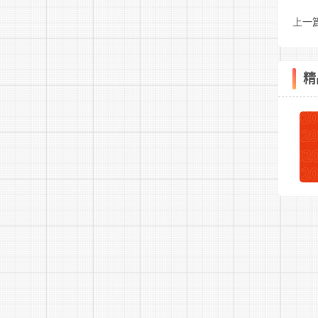
上一
队
员公
精
合