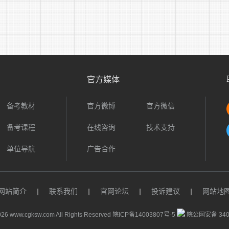
报名地点及联系方式：
地址：民权县消防救援大队民主路消防救援站(民权县民主路
联系电话：
官方媒体
0370-8513119/0370-8513726
备考教材
官方微博
官方微信
联系人：王士林 15737025855
备考课程
在线咨询
技术支持
徐照清 15090625002
单位导航
广告合作
(接受电话咨询时间为上午8:00—12:00，下午15:00—18：0
四、招录方法和流程
网站简介
|
联系我们
|
官网论坛
|
投诉建议
|
网站地
(一)招录流程为资格审查、体能测试、面试体检、政治审
26 www.cgksw.com All Rights Reserved
皖ICP备14003807号-5
皖公网安备 3401
知。