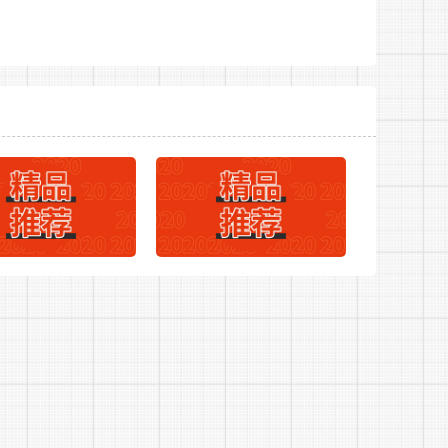
失业、工伤)、人身意外险和住房公积金;
格后签订录用合同，工资严格按照商丘市消防救援支
4000元(含五险一金)同时按照工作年限及综
024年商丘宁陵县消防救援大队招聘政府专职消防员
生育假;
待遇。