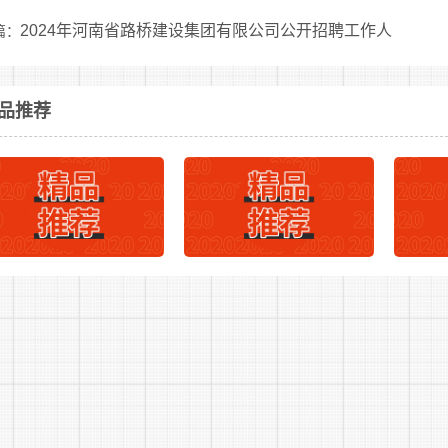
(一)录用后签订劳动合同，依法缴纳社会保险(养老、医疗、
2024年河南省路桥建设集团有限公司公开招聘工作人
篇：
(二)试用期间(3个月)工资为1800元/月/人，试用期合
关于政府专职消防员工资待遇相关相关标准执行，月工资不低于
告
2
下一篇：
品推荐
考评情况，每年定期增资;
公告
(三)工作期间实行24小时值班制，每月轮休6天，享受婚假、
(四)提供工作期间的食宿、被装，每年安排1次免费体检;
(五)队员表现优秀、工作积极，可享受优先晋升工资档次等
三、报名办法
报名采取现场报名的方式进行。
报名时间：
2024年9月2日-2024年9月15日