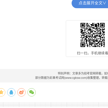
点击展开全文∨
记录;
(七)年龄在18至26周岁之间(时间截止至2024年9月1日)
(八)有下列情形之一的，不得招录：
1、受过刑事处罚、劳动教养、少年管教的;
2、有犯罪嫌疑或违法劣迹尚未查清的;
扫一扫，手机继续
3、在党纪政纪处分期内的;
4、被国家列入失信人员名单的;
特别声明：文章多为招考官网转载，如
部分数据为彩果考试网(www.cgksw.com)收集整理，
5、不符合体检标准或患有不宜从事消防工作的疾病或身体有
6、有其他不良行为，不宜从事所聘岗位工作的。
二、工资待遇