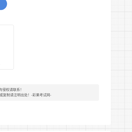
取得驾驶证B证的可适当放宽至28周岁;
看
有侵权请联系！
转载或复制请注明出处！-彩果考试网-
纹身的;