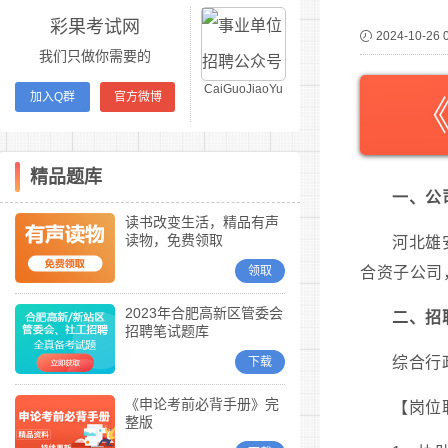
彩果考试网
2024-10-26 
我们只做你需要的
CaiGuoJiaoYu
加入Q群
官方微博
精品题库
一、公
读书改变生活，精品有声
读物，免费领取
河北雄
领取
合资子公司
2023年合肥高新区管委会
二、招
招聘笔试题库
综合行
下载
《申论考前必背手册》完
【岗位
整版