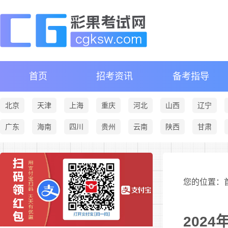
首页
招考资讯
备考指导
北京
天津
上海
重庆
河北
山西
辽宁
广东
海南
四川
贵州
云南
陕西
甘肃
您的位置：首
202