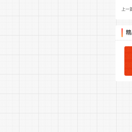
电
上一
育人
精