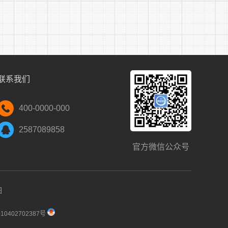
时进行现场资格审查的报考人员视为放弃。
1，招聘人数较多的职位和专业性较强的职位，
联系我们
站下载并打印准考证，打印准考证时间另行通
400-0000-000
2587089858
官方微信公众号
图
0402702387号
体要求详见笔试通知。