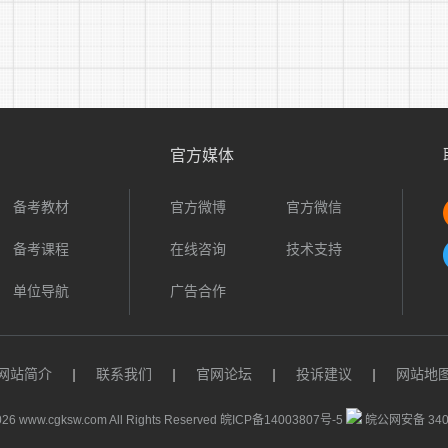
考职位条件和要求的，将取消该报考人员参加笔试的资格，未按
现场资格审查合格人员与该职位招聘人数比例一般不低于2:
经相关部门同意适当降低比例或者调整职位计划。
(四)网上打印准考证
官方媒体
通过网上报名和现场资格审查的报考人员，请自行在报名网
知。
备考教材
官方微博
官方微信
备考课程
在线咨询
技术支持
四、考试内容、时间和地点
单位导航
广告合作
(一)笔试
1、笔试内容：行政职业能力测验
网站简介
|
联系我们
|
官网论坛
|
投诉建议
|
网站地
2、笔试时间和地点：以准考证为准
26 www.cgksw.com All Rights Reserved
皖ICP备14003807号-5
皖公网安备 3401
报考人员应按照准考证上的时间、地点和要求参加考试，具