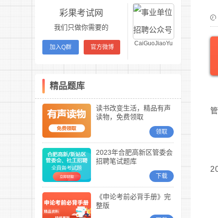
彩果考试网
我们只做你需要的
CaiGuoJiaoYu
加入Q群
官方微博
精品题库
读书改变生活，精品有声
管
读物，免费领取
领取
2023年合肥高新区管委会
招聘笔试题库
2
下载
《申论考前必背手册》完
整版