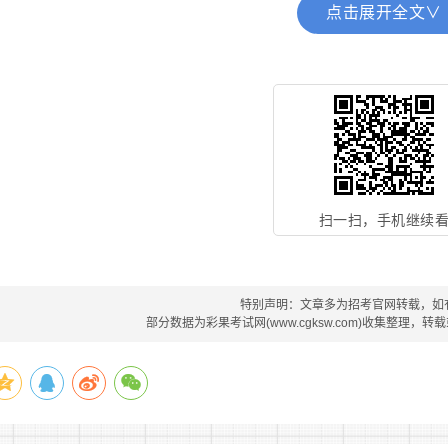
点击展开全文∨
3、参加非法组织、邪教组织或者从事其他危害国家安全活
4、因违法违纪被开除、辞退或者解聘的。
5、被依法列为失信联合惩戒对象的。
6、不适宜从事警务辅助人员工作的其他情形。
三、报考和现场资格审查
扫一扫，手机继续
本次招聘工作实行网上报名、网上打印准考证。
(一)报考时间和方式
特别声明：文章多为招考官网转载，如
部分数据为彩果考试网(www.cgksw.com)收集整理，
招聘考试采取网络报名的方式。网络报名时间为2023年1月5日
进行网上资格初审，初审截止时间为2023年1月11日12:00。
报名网站为长沙人才网(http:// www.cshr.cn)，报考
”报名系统，填写《长沙市公安局2023年招聘301名警务辅