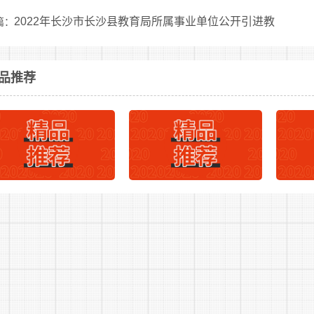
子照片(JPG格式，大小为10-20KB，像素高宽为170×130)。
2022年长沙市长沙县教育局所属事业单位公开引进教
篇：
报考人员填写的信息必须真实、准确、完整、有效，报名与
才简章
下一篇：
品推荐
(二)报考要求
报考人员只能选报一个职位，报名时应仔细阅读本公告及相
报考人员要仔细阅读《诚信考试承诺书》，提交的报考申请
扰乱报名秩序或提供虚假报考申请材料的，一经查实，即取消报
格初审、现场资格审查、聘用时考察，并贯穿聘用工作全过程。
(三)现场资格审查
现场资格审查时间和地点：另行通知，请关注报名网站。
报考人员须提供本人有效身份证件、毕业证原件、《长沙市公
记表》(在报名网站自行下载打印)、招聘职位要求的资格证书