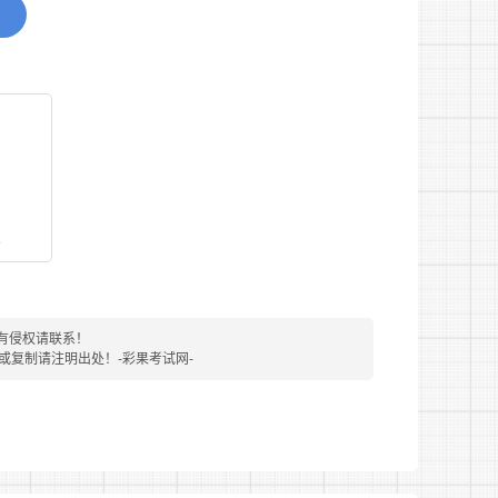
动的。
看
有侵权请联系！
转载或复制请注明出处！-彩果考试网-
9:00至1月10日17:00。本次网上报名的同
人员登陆本网站“长沙市公安局2023年招聘警务辅助人
助人员报名登记表》、上传本人近期免冠2寸正面