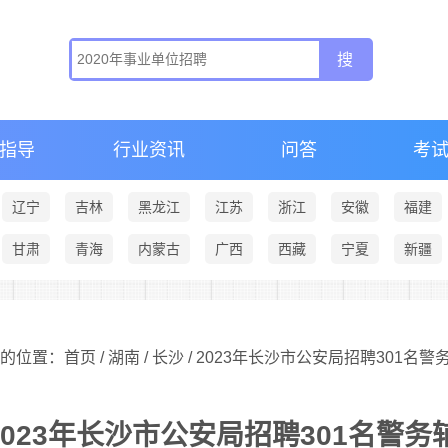
指导
行业资讯
问答
考
辽宁
吉林
黑龙江
江苏
浙江
安徽
福建
甘肃
青海
内蒙古
广西
西藏
宁夏
新疆
的位置：首页 /
湖南
/
长沙
/ 2023年长沙市公安局招聘301名
2023年长沙市公安局招聘301名警