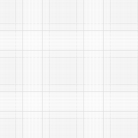
未在规
报名系统查
(5)
(6)笔
(www.nc
(二)笔
1.笔
2.试
础知识、法
3.笔
告》、《习