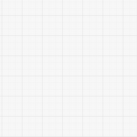
用。
(九)
公示结
签订劳动合
系。
四、薪
工资待
五、其
(一)
网https:
(二)
人员。凡因