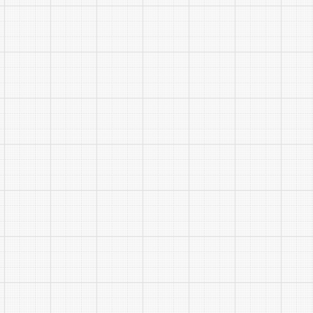
资格审
(四)体
1.现
行)》执行，
二”的模式
2.考
试。
3.体
时，不再递
(五)面
1.面
2.面