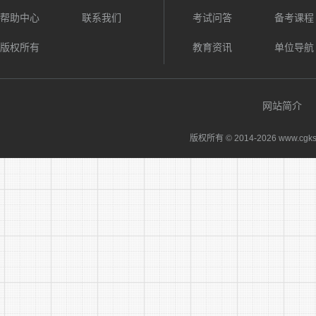
帮助中心
联系我们
考试问答
备考课程
4.有
版权所有
教育资讯
单位导航
5.编
6.本
网站简介
7.其
版权所有 © 2014-
2026 www.cgks
8.全
三、招
本次招
面试、体检
(一)网
1.报名