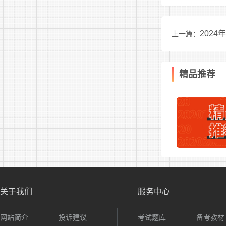
1.烈
2.退
202
上一篇：
3.获
学历毕业生公告
4.政法
精品推荐
5.国
符合优
劳动合同聘
(三)
1.受
关于我们
服务中心
2.受
网站简介
投诉建议
考试题库
备考教材
3.被