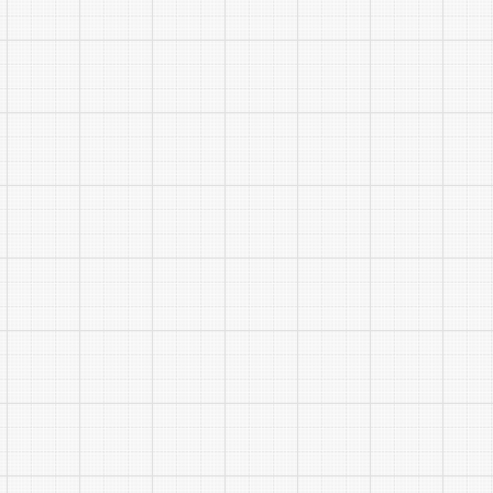
(六)体
依据考
费用由应聘
务辅警应符
弃产生的缺
(七)政
按照《
察。政审考
考察不合格
(八)公
考察工
公安局红谷