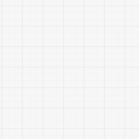
受理报名。
2.报名
(1)本
半年南昌市
等。
(2)
因弄虚作假
行承担。
(3)
(4)
待后台人员
传材料，等
缴费成功。