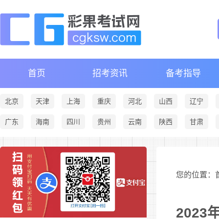
首页
招考资讯
备考指导
北京
天津
上海
重庆
河北
山西
辽宁
广东
海南
四川
贵州
云南
陕西
甘肃
您的位置：首
202