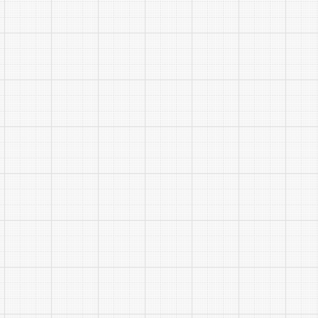
警务辅助人
4.报
5.笔
确定入闱资
绩名次并列
(三)
本次招
和相关材料
不符以及主
承担，资格
1.现
2.资