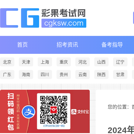
首页
招考资讯
备考指导
北京
天津
上海
重庆
河北
山西
辽宁
广东
海南
四川
贵州
云南
陕西
甘肃
您的位置：首
202