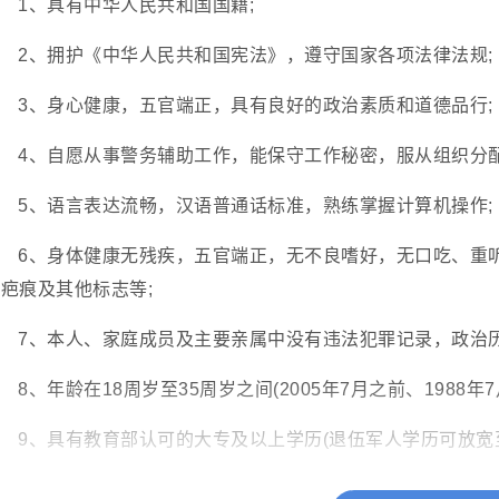
1、具有中华人民共和国国籍;
2、拥护《中华人民共和国宪法》，遵守国家各项法律法规;
3、身心健康，五官端正，具有良好的政治素质和道德品行;
4、自愿从事警务辅助工作，能保守工作秘密，服从组织分
5、语言表达流畅，汉语普通话标准，熟练掌握计算机操作;
6、身体健康无残疾，五官端正，无不良嗜好，无口吃、重
疤痕及其他标志等;
7、本人、家庭成员及主要亲属中没有违法犯罪记录，政治历
8、年龄在18周岁至35周岁之间(2005年7月之前、1988年7
9、具有教育部认可的大专及以上学历(退伍军人学历可放宽至
10、由于岗位特殊性强，要求应聘者服务期限至少一年起。