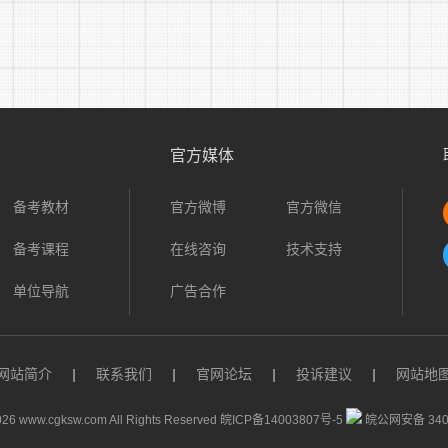
四、招聘程序
本次招聘包括发布招聘公告、报名及资格审查、笔试、面试
(一)发布招聘公告
官方媒体
本次招聘在西安市鄠邑区人民政府网及西安市鄠邑区智诚人力
布。
备考教材
官方微博
官方微信
备考课程
在线咨询
技术支持
(二)报名及资格审查
单位导航
广告合作
1、报名方式：现场报名
所需资料：
网站简介
|
联系我们
|
官网论坛
|
投诉建议
|
网站地
①本人身份证、户口本(首页、本人页)原件及复印件1份;
26 www.cgksw.com All Rights Reserved
皖ICP备14003807号-5
皖公网安备 3401
②毕业证、《教育部学历证书电子注册备案表》(学信网自行