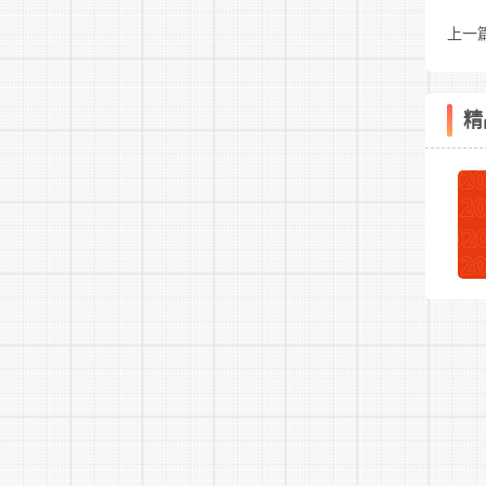
上一
告
精