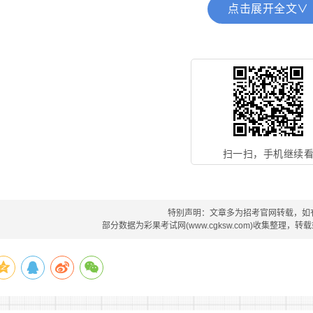
点击展开全文∨
(二)不符合报名条件的情形
1、受过刑事处罚或者涉嫌违法犯罪尚未查清的;
2、曾被行政拘留、收容教养、收容教育的;
3、具有吸毒史的、曾被强制隔离戒毒的;
4、因违纪违规被开除、辞退、解聘的;
扫一扫，手机继续
5、有较为严重的个人不良信用记录的;
6、因在公务员招录、事业单位招聘中违规违纪，在禁考期内
特别声明：文章多为招考官网转载，如
部分数据为彩果考试网(www.cgksw.com)收集整理，
7、家庭成员或近亲属被判处刑罚的、有较为严重的治安管理
8、本人或家庭成员、近亲属参加非法组织、邪教组织或从
9、有明显生理缺陷、精神疾病史，身体有明显疤痕及其他标