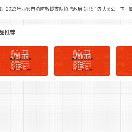
2023年西安市消防救援支队招聘政府专职消防队员公
篇：
下一
10、其他不适合从事警务辅助工作的情形。
(三)有下列情形之一的，在同等条件下优先录用
品推荐
1、公安烈士或因公牺牲公安民警的配偶子女，在职公安民
2、公安类(警察类)或政法类院校毕业生;
3、退役士官士兵;
4、具有公安执法岗位所需专业资质和技能的人员。
注：应聘者有以上情形的须在报名及资格审查阶段提供相关
三、招聘人数及岗位
(一)招聘男性警务辅助人员66人;
(二)招聘岗位为勤务岗位，必须服从统一分配。