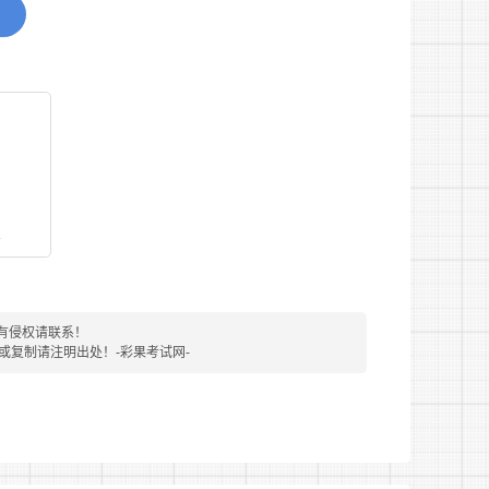
看
的;
有侵权请联系！
转载或复制请注明出处！-彩果考试网-
处罚记录的;
事其他危害国家安全活动的;
志等;