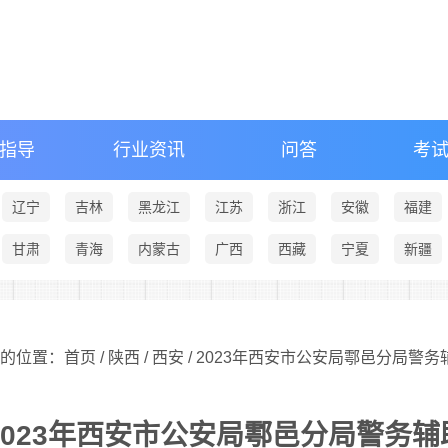
指导
行业资讯
问答
考
辽宁
吉林
黑龙江
江苏
浙江
安徽
福建
甘肃
青海
内蒙古
广西
西藏
宁夏
新疆
的位置：首页 /
陕西
/
西安
/ 2023年西安市公安局鄠邑分局警
2023年西安市公安局鄠邑分局警务