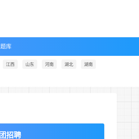
试题库
江西
山东
河南
湖北
湖南
团招聘