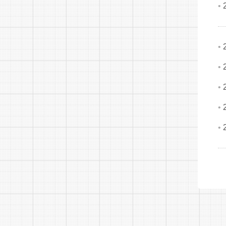
•
•
•
•
•
•