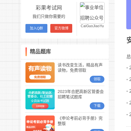
彩果考试网
我们只做你需要的
CaiGuoJiaoYu
加入Q群
官方微博
精品题库
总
读书改变生活，精品有声
•
读物，免费领取
•
领取
•
2023年合肥高新区管委会
招聘笔试题库
•
下载
•
《申论考前必背手册》完
整版