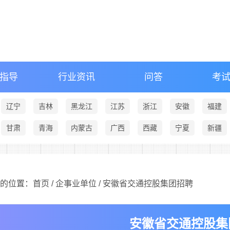
指导
行业资讯
问答
考
辽宁
吉林
黑龙江
江苏
浙江
安徽
福建
甘肃
青海
内蒙古
广西
西藏
宁夏
新疆
的位置：
首页
/
企事业单位
/ 安徽省交通控股集团招聘
安徽省交通控股集