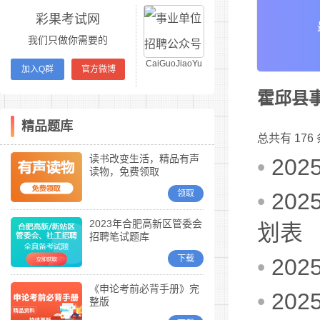
彩果考试网
我们只做你需要的
CaiGuoJiaoYu
加入Q群
官方微博
霍邱县
精品题库
总共有 176
读书改变生活，精品有声
•
20
读物，免费领取
领取
•
20
2023年合肥高新区管委会
划表
招聘笔试题库
下载
•
20
《申论考前必背手册》完
•
20
整版