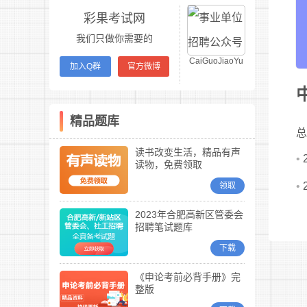
彩果考试网
我们只做你需要的
CaiGuoJiaoYu
加入Q群
官方微博
精品题库
总
读书改变生活，精品有声
•
读物，免费领取
•
领取
2023年合肥高新区管委会
招聘笔试题库
下载
《申论考前必背手册》完
整版