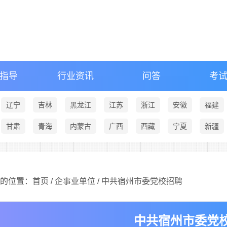
指导
行业资讯
问答
考
辽宁
吉林
黑龙江
江苏
浙江
安徽
福建
甘肃
青海
内蒙古
广西
西藏
宁夏
新疆
的位置：
首页
/
企事业单位
/ 中共宿州市委党校招聘
中共宿州市委党