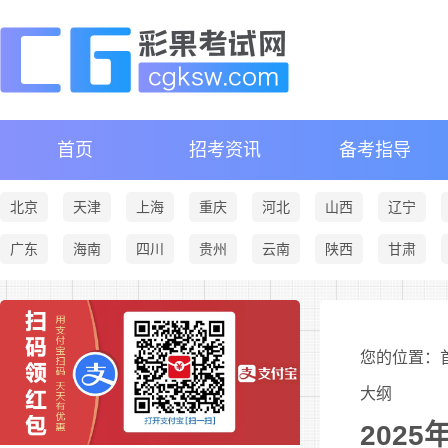
首页
招考资讯
备考指导
北京
天津
上海
重庆
河北
山西
辽宁
广东
海南
四川
贵州
云南
陕西
甘肃
您的位置：首
大纲
202