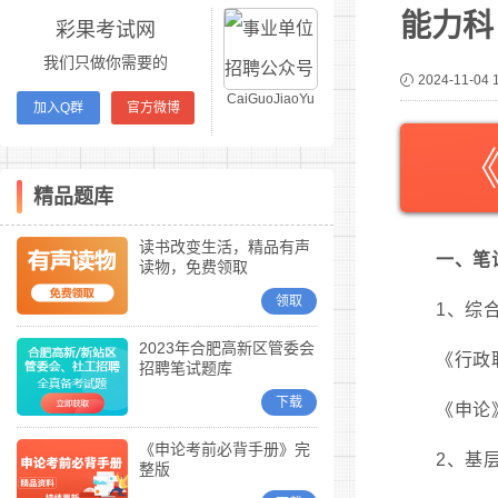
能力科
彩果考试网
我们只做你需要的
2024-11-04 
CaiGuoJiaoYu
加入Q群
官方微博
精品题库
读书改变生活，精品有声
一、笔
读物，免费领取
领取
1、综
2023年合肥高新区管委会
《行政职
招聘笔试题库
下载
《申论》
《申论考前必背手册》完
2、基
整版