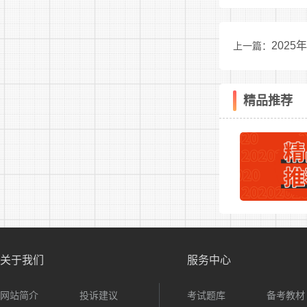
主要测
202
上一篇：
正确判断句
断和理解短
民警察专业科
精品推荐
3、数
主要测
力等。
4、判
主要测
解、比较、
关于我们
服务中心
5、资
网站简介
投诉建议
考试题库
备考教材
主要测