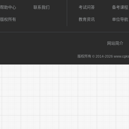
处理的能力
帮助中心
联系我们
考试问答
备考课程
6、常
版权所有
教育资讯
单位导航
主要测
网站简介
(二)《
主要测
版权所有 © 2014-
2026 www.cgks
综合能力等
申论材
分析问题所
提出自己的
(三)
主要测