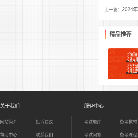
常驻项
202
上一篇：
(五)
1.因
精品推荐
2.被
3.因
4.被
5.在
6.现役
关于我们
服务中心
7.在读
网站简介
投诉建议
考试题库
备考教材
8.有
帮助中心
联系我们
考试问答
备考课程