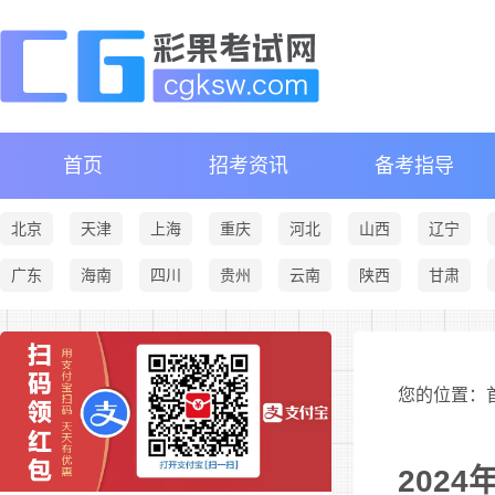
首页
招考资讯
备考指导
北京
天津
上海
重庆
河北
山西
辽宁
广东
海南
四川
贵州
云南
陕西
甘肃
您的位置：首
202