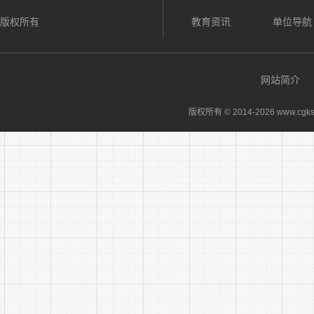
与招考
版权所有
教育资讯
单位导航
不得应聘招
形成直接上
网站简介
三、招
由安徽
版权所有 © 2014-
2026 www.cgks
应聘渠
投递邮箱：
四、其
(一)咨询
(二)
公告，以上