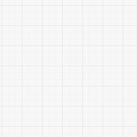
我院对
一致。凡弄
五、考
(一)面
001
成绩当场公
试无关的内
面试时
面试结
低分确定入
(二)笔