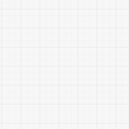
004
测试》和《
占60%，两
笔试考
(2)
到低分确定
的则一并录
六、体
拟录取
《关于修订
部发〔20
招聘人员体检