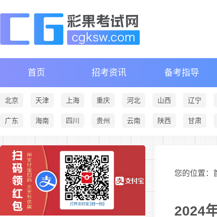
首页
招考资讯
备考指导
北京
天津
上海
重庆
河北
山西
辽宁
广东
海南
四川
贵州
云南
陕西
甘肃
您的位置：首
202