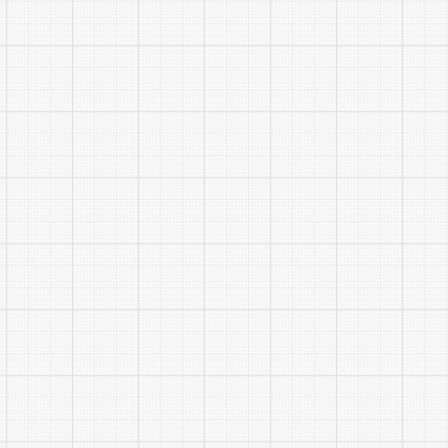
未按期
中，按笔试
进行录取，
七、公
对体检
影响聘用的
号)和省政
规定，招聘
次合同期限
八、岗
紧缺岗
等其他待遇