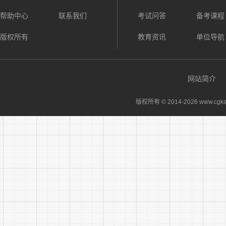
四、招
帮助中心
联系我们
考试问答
备考课程
(一)报
版权所有
教育资讯
单位导航
2024
(二)报
网站简介
阜阳市
版权所有 © 2014-
2026 www.cgks
格审查表》(
(三)
个人简
件，执业地
工作地点执
及工作证明
(四)资