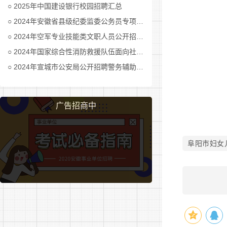
2025年中国建设银行校园招聘汇总
有下列
2024年安徽省县级纪委监委公务员专项招考公告及职位表汇总
1.不
2024年空军专业技能类文职人员公开招考公告
2024年国家综合性消防救援队伍面向社会招录消防员公告
2.在
2024年宣城市公安局公开招聘警务辅助人员公告
3.现役
4.经
广告招商中
5.曾
查的人员、
阜阳市妇女
6.法
(二)具
1.学历