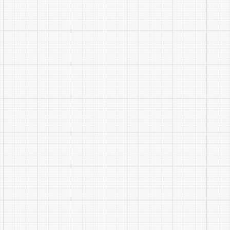
九、监
坚持招
给予严肃处
咨 询 
监督举报
上述信
附件：1
2.阜
3.阜