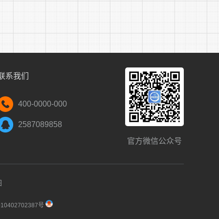
ww.tlslyzx.com)进行会员注册报名。注册
近期免冠彩色证件照。报名时请提供：①符合
联系我们
经验证明(或者提供符合公告要求的工作岗位的
的《铜陵市电影发行放映公司2024年招聘劳
400-0000-000
4年招聘劳务派遣人员诚信承诺书》(附件2)③
2587089858
工作能力的材料须一并提供。
官方微信公众号
d文档内上传。
62-2861600、0562-2122036(咨询时
图
0402702387号
标准交纳面试报名费。