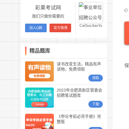
彩果考试网
我们只做你需要的
CaiGuoJiaoYu
加入Q群
官方微博
精品题库
读书改变生活，精品有声
读物，免费领取
领取
2023年合肥高新区管委会
招聘笔试题库
下载
《申论考前必背手册》完
整版