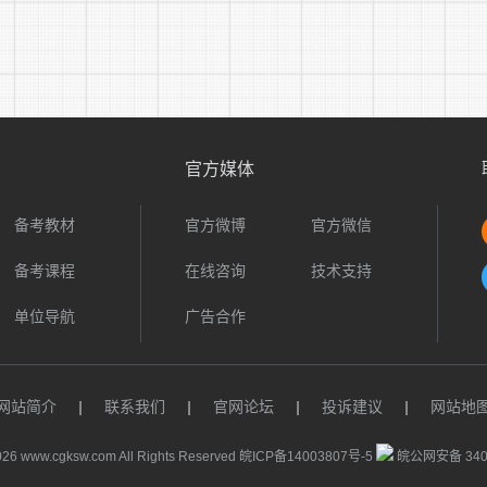
(二)报名及资格初审
1.报名方式：采取线上报名的方式。
报名考生请登录铜陵市利业劳动保障事务代理中心网站(http://w
时请根据本人实际情况填写相关信息并在报名表上粘贴本人一寸
官方媒体
报名条件的身份证正反面、学历证书、单位盖章的相关岗位工作
动合同及对应期间内同一个单位缴纳的社保证明)等。②填写好
备考教材
官方微博
官方微信
派遣人员报名表》(见附件1)和《铜陵市电影发行放映公司202
备考课程
在线咨询
技术支持
如有获奖资料或其他证书以及能够证明本人实际工作经历、相关
单位导航
广告合作
在报名页面下载报名模板后，将上述材料粘贴于同一个Wor
2.报名时间：即日起至1月13日16:00，报名咨询电话：利业中心05
网站简介
|
联系我们
|
官网论坛
|
投诉建议
|
网站地
：周一至周五8:00—12:00，14:30—17:30)。
26 www.cgksw.com All Rights Reserved
皖ICP备14003807号-5
皖公网安备 3401
报名费用：按每人45元标准缴纳笔试报名费，按每人80元