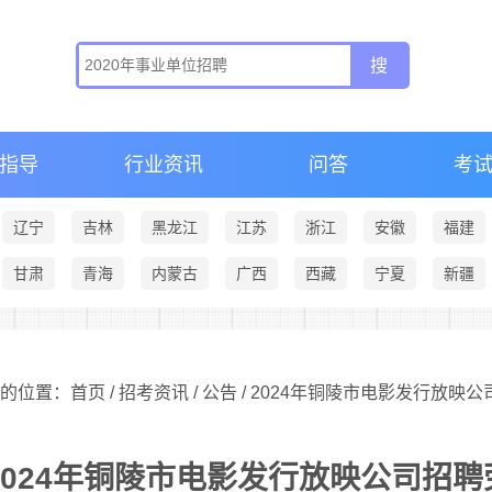
指导
行业资讯
问答
考
辽宁
吉林
黑龙江
江苏
浙江
安徽
福建
甘肃
青海
内蒙古
广西
西藏
宁夏
新疆
的位置：首页 /
招考资讯
/
公告
/ 2024年铜陵市电影发行放映
2024年铜陵市电影发行放映公司招