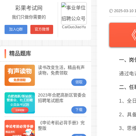
彩果考试网
2025-03-10 
我们只做你需要的
CaiGuoJiaoYu
加入Q群
官方微博
精品题库
一、岗
读书改变生活，精品有声
读物，免费领取
通过电
领取
二、任
2023年合肥高新区管委会
招聘笔试题库
1、全
下载
2、具
《申论考前必背手册》完
整版
3、思