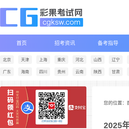
首页
招考资讯
备考指导
北京
天津
上海
重庆
河北
山西
辽宁
广东
海南
四川
贵州
云南
陕西
甘肃
您的位置：首
202