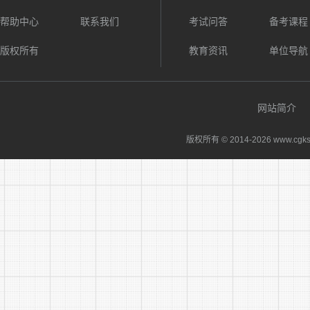
帮助中心
联系我们
考试问答
备考课程
2、拟
版权所有
教育资讯
单位导航
3、聘
六、其
网站简介
(一)
版权所有 © 2014-
2026 www.cgks
相关事宜的
(二)
活动。
(三)报名