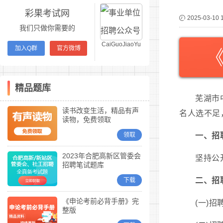
彩果考试网
2025-03-10 
我们只做你需要的
CaiGuoJiaoYu
加入Q群
官方微博
精品题库
芜湖市
读书改变生活，精品有声
名人选不足
读物，免费领取
领取
一、招
2023年合肥高新区管委会
坚持公
招聘笔试题库
二、招
下载
《申论考前必背手册》完
(一)招
整版