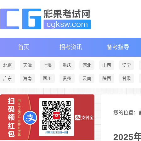
首页
招考资讯
备考指导
北京
天津
上海
重庆
河北
山西
辽宁
广东
海南
四川
贵州
云南
陕西
甘肃
您的位置：首
202