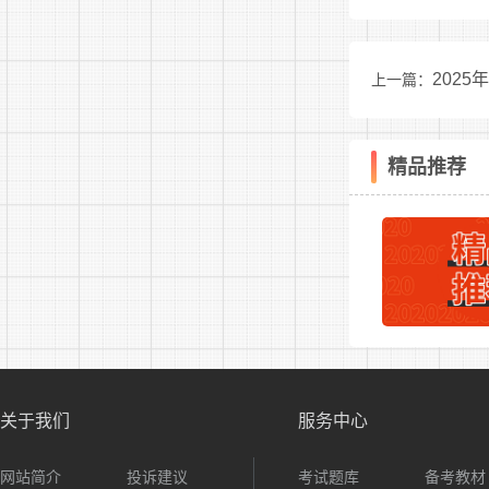
论为准。体
2、体
202
上一篇：
素质、心理
聘英才
3、体
精品推荐
五、待
(一)
1、湾
2、夜
(二)聘
关于我们
服务中心
1、此
网站简介
投诉建议
考试题库
备考教材
展集团有限