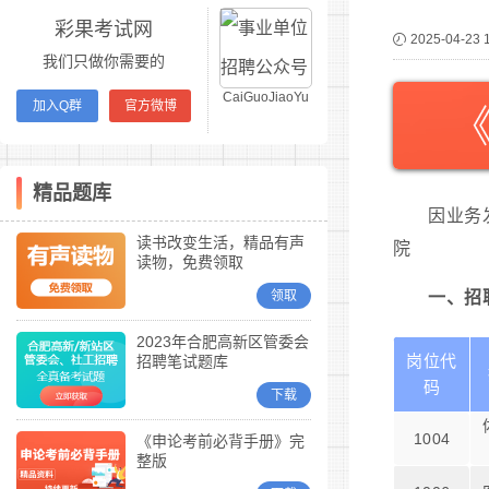
彩果考试网
2025-04-23 
我们只做你需要的
CaiGuoJiaoYu
加入Q群
官方微博
精品题库
因业务
读书改变生活，精品有声
院
读物，免费领取
领取
一、招
2023年合肥高新区管委会
岗位代
招聘笔试题库
码
下载
1004
《申论考前必背手册》完
整版