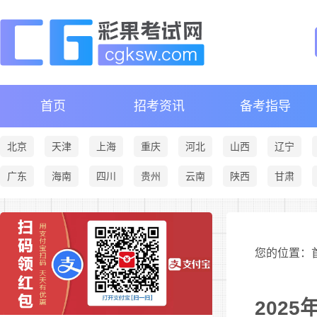
首页
招考资讯
备考指导
北京
天津
上海
重庆
河北
山西
辽宁
广东
海南
四川
贵州
云南
陕西
甘肃
您的位置：首
202