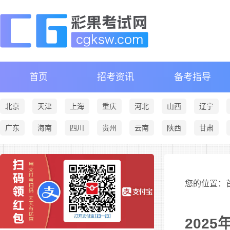
首页
招考资讯
备考指导
北京
天津
上海
重庆
河北
山西
辽宁
广东
海南
四川
贵州
云南
陕西
甘肃
您的位置：首
202