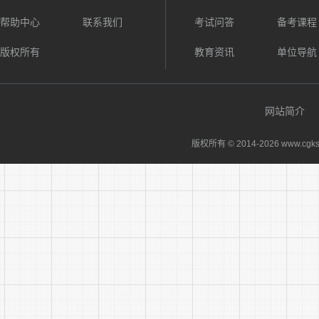
考核方
帮助中心
联系我们
考试问答
备考课程
其 他
版权所有
教育资讯
单位导航
本公告
网站简介
版权所有 © 2014-
2026 www.cgks