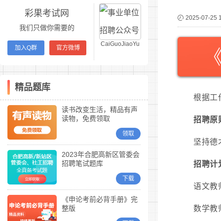
彩果考试网
2025-07-25 
我们只做你需要的
CaiGuoJiaoYu
加入Q群
官方微博
精品题库
根据工
读书改变生活，精品有声
读物，免费领取
招聘原
领取
坚持德
2023年合肥高新区管委会
招聘笔试题库
招聘计
下载
语文教师
《申论考前必背手册》完
整版
数学教师