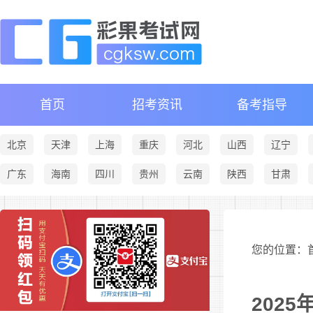
首页
招考资讯
备考指导
北京
天津
上海
重庆
河北
山西
辽宁
广东
海南
四川
贵州
云南
陕西
甘肃
您的位置：首
202