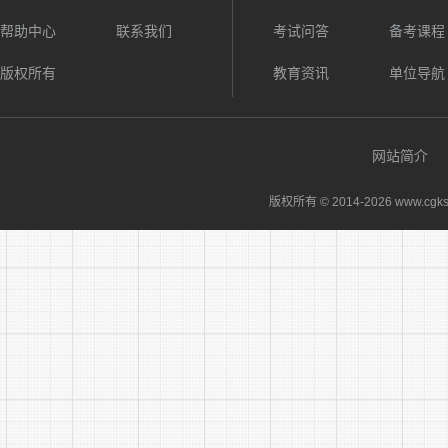
招聘对
帮助中心
联系我们
考试问答
备考课程
严格执
版权所有
教育资讯
单位导航
公开、平等
告规定或不
网站简介
除聘用合同
版权所有 © 2014-
2026 www.cgks
五、报
1.报