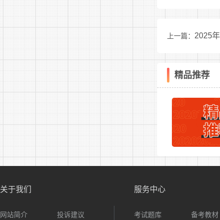
要求提
202
上一篇：
(四)
1.不
精品推荐
2.在
3.现役
4.经
5.曾
查的人员、
6.按
关于我们
服务中心
7.法
网站简介
投诉建议
考试题库
备考教材