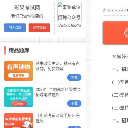
彩果考试网
2025-07-28 
我们只做你需要的
CaiGuoJiaoYu
加入Q群
官方微博
精品题库
为做好
读书改变生活，精品有声
读物，免费领取
一、招
领取
(一)
2023年合肥高新区管委会
招聘笔试题库
(二)
下载
(三)
《申论考前必背手册》完
整版
二、招