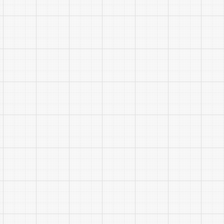
体检工
用标准(试行
部、省人力
秘〔2013
考察内
否需要回避
进失信被执
考察对象仍
(http://zxg
体检、
低分依次等
九、公
对经过