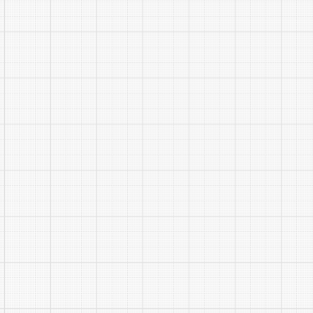
满，对没有
未能在规定
在招聘单位
拟录用
用期满经考
遇按肥西县
十、有
(一)
接受县委编
和工作人员
(二)
查贯穿公开