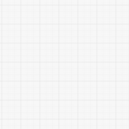
报名表链接
2.报
有意者
书;c、获奖
一命名为：
六、资
学校组
七、业
考核方
八、体