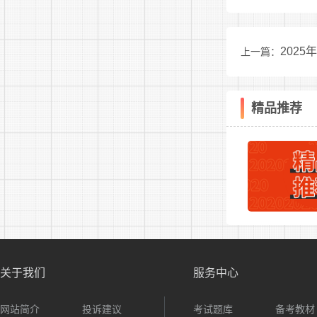
8月1
绩合成确定，
202
上一篇：
小数点后两
选。
精品推荐
六、福
1.待
2.本
七、体
根据考
体检费用自
关于我们
服务中心
八、其
网站简介
投诉建议
考试题库
备考教材