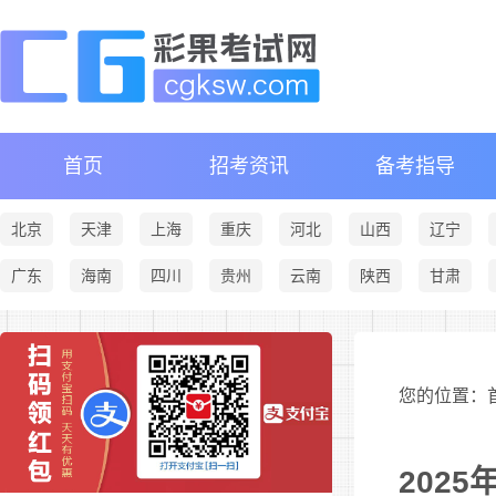
首页
招考资讯
备考指导
北京
天津
上海
重庆
河北
山西
辽宁
广东
海南
四川
贵州
云南
陕西
甘肃
您的位置：首
202