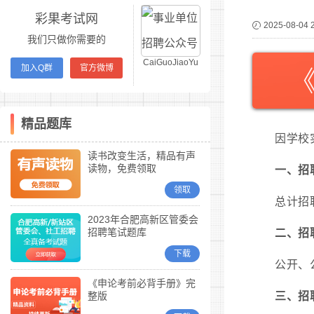
彩果考试网
2025-08-04 
我们只做你需要的
CaiGuoJiaoYu
加入Q群
官方微博
精品题库
因学校
读书改变生活，精品有声
读物，免费领取
一、招
领取
总计招
2023年合肥高新区管委会
招聘笔试题库
二、招
下载
公开、
《申论考前必背手册》完
整版
三、招