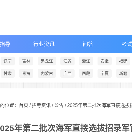
指导
行业资讯
问答
考
辽宁
吉林
黑龙江
江苏
浙江
安徽
福建
甘肃
青海
内蒙古
广西
西藏
宁夏
新疆
的位置：首页 /
招考资讯
/
公告
/ 2025年第二批次海军直接选
2025年第二批次海军直接选拔招录军