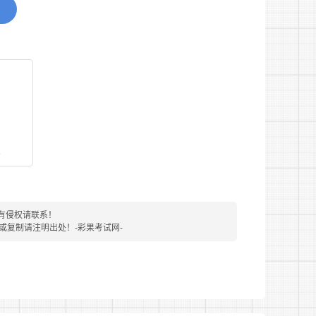
，参加军队组织的体格检查，且结论为合格。
位需要细化具体招录条件。
点击军队人才网首页相关链接或手机端登陆“中
选择招录岗位(每人限报名1个岗位)。选择岗
看
馈后方为有效报名。
进行资格审查，了解现实表现、学业成绩等情
有侵权请联系！
转载或复制请注明出处！-彩果考试网-
员征集部门统筹安排体格检查和政治考核，请报
人单位将对其学习成绩、竞赛获奖和发表论文等