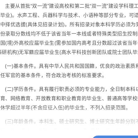
主要从首批“双一流”建设高校和第二批“双一流”建设学科理工类
毕业)。水声工程、兵器科学与技术、小语种等部分专业，可适
中择优选拔(具体见招录计划)。所有招录对象本科学历必须为
份录取分数线均不低于该省当年一本线或者特殊类型招生控制线)
国(境)外高校应届毕业生(需参加国内高考且分数超过该省当
科研机构)无军籍应届毕业生(高水平科技创新团队或院士团队
(一)基本条件。具有中华人民共和国国籍，优良的政治素
担任军官的基本条件，符合政治考核的标准要求。
(二)学历条件。具有履行职责必须的专业能力，全日制本
教育、网络教育、开放教育和职业教育的毕业生、普通高等学校
休学超过半年(不含应征入伍)的毕业生，不列入招录范围。
(三)年龄条件。本科生、硕士研究生、博士研究生年龄分别不超过
毕业的，截止2025年12月31日;2026年6月毕业的，截止2