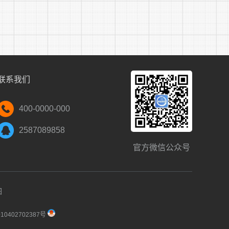
准条件即取消报名人员招录资格。报名人员对
招录资格。本次公开直接选拔招录军官考察考
招录代理，敬请广大应届毕业生提高警惕，切
看。
联系我们
400-0000-000
2587089858
官方微信公众号
图
0402702387号