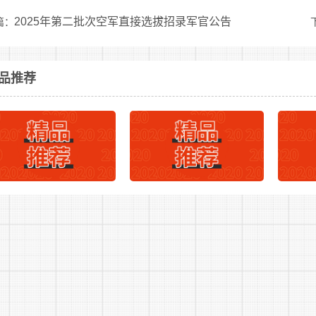
情况组织盲评打分，并采取听取介绍、查阅档案、走访调查等方
2025年第二批次空军直接选拔招录军官公告
篇：
、遵纪守法等情况，必要时将安排面试、笔试等环节。综合衡
报名对象(不足的按实际人数确定)。
品推荐
(五)专业考评。用人单位组织报名对象进行专业考评，考
评总成绩确定招录对象，其中，专业考评不合格或者成绩一般、
绩相同的，由考评委员会综合衡量考察考核考评情况后明确排名
报名人员被确定为招录对象后，本人自愿放弃招录资格或者
专业考评成绩由高到低，从考评成绩合格的对象中递补。
(七)审批招录入伍。用人单位审核确定直接选拔招录对象
员征集部门按照有关规定办理。招录人员通过审批后，应当按照
络方式畅通。
四、温馨提示