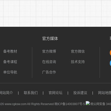
招录过程全程审核、全程淘汰，如考察考评中发现不符合标
个人提交资料的真实性负全责，若有弄虚作假，一经发现即取消
评不指定辅导用书，不举办也不委托任何机构举办辅导培训班和
勿上当受骗。用人单位设立的招聘咨询电话，可从岗位计划中查
海军直招工作邮箱：HJZJXBZL@163.COM
官方媒体
咨询及举报电话：15331075918
备考教材
官方微博
官方微信
备考课程
在线咨询
技术支持
单位导航
广告合作
网站简介
|
联系我们
|
官网论坛
|
投诉建议
|
网站地
26 www.cgksw.com All Rights Reserved
皖ICP备14003807号-5
皖公网安备 3401