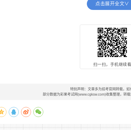
以及少数民族和曾经服过现役的毕业生，年龄可以放宽1岁。
点击展开全文∨
(四)身心条件。具有正常履行职责的身体条件和心理素质
(五)其他条件。在符合以上条件前提下，由用人单位根据岗
三、招录程序
(一)网上报名。
报名时间为9月18日至30日。
报名人员通过
军号”APP进入直接选拔招录系统，按要求如实填报个人信息，
扫一扫，手机继续
位时，需逐条确认本人是否符合相应条件。报名信息成功提交反
(二)资格筛查。海军将对报名对象院校专业、学历学位等
特别声明：文章多为招考官网转载，如
况，符合条件的报名对象进入后续环节。
部分数据为彩果考试网(www.cgksw.com)收集整理，
(三)体格检查和政治考核。具体由报名对象户籍所在地兵
名人员保持联络方式畅通。
(四)深入考察。体格检查和政治考核合格的报名对象，用