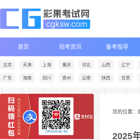
首页
招考资讯
备考指导
北京
天津
上海
重庆
河北
山西
辽宁
广东
海南
四川
贵州
云南
陕西
甘肃
您的位置：首
202