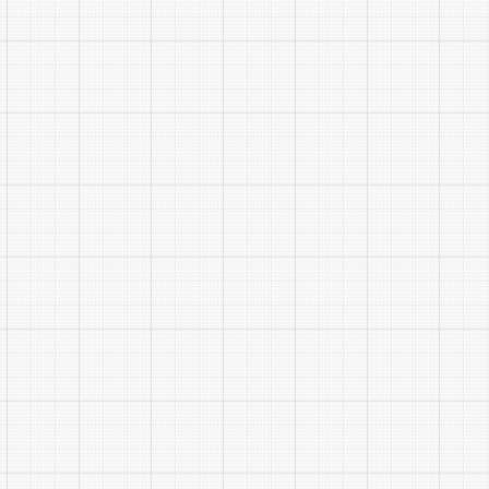
3.退
4.从
5.提
6.正
五、注
1.资
件、材料、
2.应
3.招
4.以