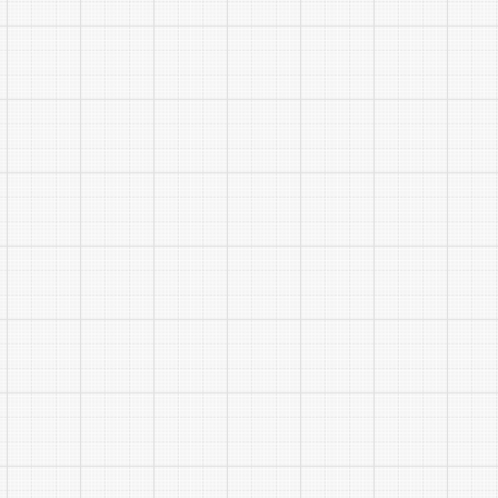
4.政
以1：1的
拟聘人员思
职业健康标
5.公
训。
四、用
1.通
日常见习进
岗前见习培
2.薪
资、月绩效