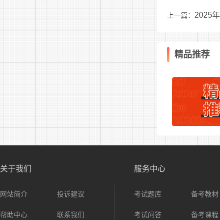
202
上一篇：
(一)现
1.时间
精品推荐
2.报
3.应
(1)身份
(2)
(3)
关于我们
服务中心
(4)立
网站简介
投诉建议
考试题库
备考教材
(5)
帮助中心
联系我们
考试问答
备考课程
(可通过