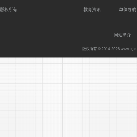
版权所有
教育资讯
单位导航
(6)应
(7)个
网站简介
(8)无
版权所有 © 2014-
2026 www.cgks
4.咨询
(二)考
1.体
不合格者不
知。
2.面
试，若末尾
3.面