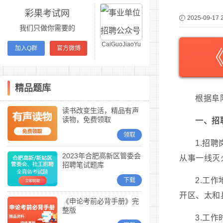
彩果考试网
2025-09-17 
我们只做你需要的
CaiGuoJiaoYu
加入Q群
官方微博
精品题库
根据阜
读书改变生活，精品有声
读物，免费领取
一、招
领取
1.招
2023年合肥高新区管委会
从事一线灭
招聘笔试题库
2.工
下载
开区、太和
《申论考前必背手册》完
整版
3.工