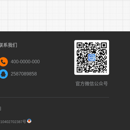
质，主要内容包括常识、法律、语文知识和写
联系我们
400-0000-000
2587089858
官方微信公众号
9：00后登录淮南人事考试网自行打印《准考
期内的居民有效身份证、社会保障卡)进入考
图
0402702387号
可于笔试结束10个工作日后在淮南人事考试网及