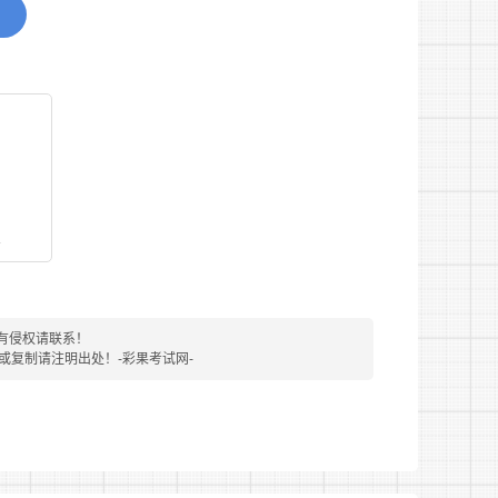
com)。
报名时间为2022年8月31日9:00至9月
名，在网上阅知并签署“考生诚信承诺书”，按
人员招聘报名资格审查表》，并上传本人电子照
格式，宽度2.5cm，高度3.5cm，或宽高分
看
考信息应当真实、准确，否则出现问题由报考人员本
消相应环节资格等处理。对伪造、变造有关证
。
有侵权请联系！
转载或复制请注明出处！-彩果考试网-
件报名和参加考试。
名后至2022年9月5日16：00前登录淮南