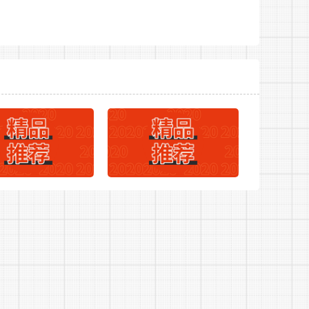
报考其他岗位。
9]118号规定，按照每人每科45元标准收
022年淮北市濉溪经济开发区管委会公开招聘工作人
录淮南人事考试网通过第三方支付平台(支付宝)缴
员，可以享受减免笔试考试费用的政策。此类
淮南市人事考试网—网上报名—2022年淮南市
、承诺书、上传所需证明材料照片或扫描件，
镇家庭人员，应提供低保证;农村特困家庭人
够证明其与家庭所属关系的相关证明材料(如户