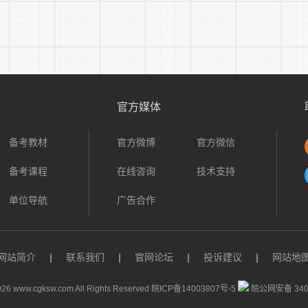
1.笔试科目
笔试科目为《综合知识》，主要考察考生的岗位基本业务素
等，考试时间120分钟，满分100分。
官方媒体
2.笔试时间
2022年9月24日(星期六)，上午9:00-11:00
备考教材
官方微博
官方微信
备考课程
在线咨询
技术支持
3.笔试地点
单位导航
广告合作
笔试地点以《准考证》为准。报考人员于2022年9月22日
证》。考试时须凭本人《准考证》和有效身份证件原件(限有效
场。
网站简介
|
联系我们
|
官网论坛
|
投诉建议
|
网站地
4.成绩查询
26 www.cgksw.com All Rights Reserved
皖ICP备14003807号-5
皖公网安备 3401
笔试成绩以100分计算(计算到小数点后两位，下同)。考生