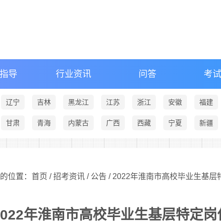
指导
行业资讯
问答
考
辽宁
吉林
黑龙江
江苏
浙江
安徽
福建
甘肃
青海
内蒙古
广西
西藏
宁夏
新疆
的位置：首页 /
招考资讯
/
公告
/ 2022年淮南市高校毕业生基
2022年淮南市高校毕业生基层特定