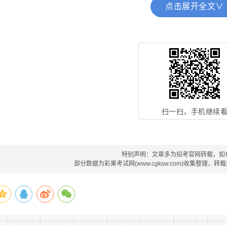
点击展开全文∨
(一)报名
1.网上报名
采用网上报名方式。报名网站为淮南人事考试网(www.hnpta.
日16:00，逾期不予补报。
报考人员登录淮南人事考试网进行报
求如实、正确填写《2022年淮南市高校毕业生基层特定岗位
，照片标准须符合规定格式(照片格式：近期免冠正面证件照，jpg
扫一扫，手机继续
率295×413像素，大小20-100kb)。报考人员提交的报
人负责。提供虚假报考信息的，一经查实，即按有关规定给予取
件、材料、信息，骗取考试资格的，将按有关法律法规给予处理
特别声明：文章多为招考官网转载，如
部分数据为彩果考试网(www.cgksw.com)收集整理，
每位报考人员限报一个岗位，并须使用同一有效居民身份证
2.资格审查和确认
由招考单位对报考人员的报考资格进行审查确认。报考人员于报