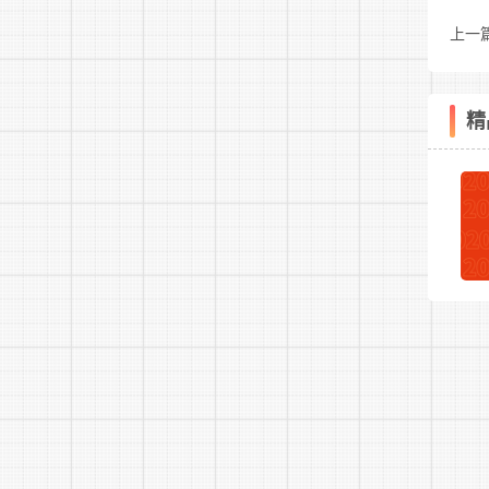
上一
公告
精
费
人
口