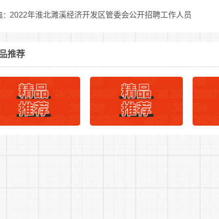
市人事考试网查询是否通过报考资格初审。通过初审的，不能再
2022年淮北濉溪经济开发区管委会公开招聘工作人员
篇：
3.网上缴费
通过资格初审的报考人员，根据省物价局、财政厅皖价费[200
2
下一篇：
品推荐
。通过资格初审的报考人员需在2022年9月6日16:00前登
纳笔试费用，逾期不缴费的，视为自动放弃。
员公告
4.减免缴费办理
享受国家最低生活保障金城镇家庭和农村特困家庭的报考人
员报名后，先实行网上确认和网上缴费。2022年9月7日通过
高校毕业生基层特定岗位人员招聘—退费申请入口填写个人信息
审核通过后办理笔试减免费用手续。享受国家最低生活保障金城
员，应提供特困家庭基本情况档案卡。上述人员还要同时提供能
簿等)，逾期不予补办。
(二)笔试