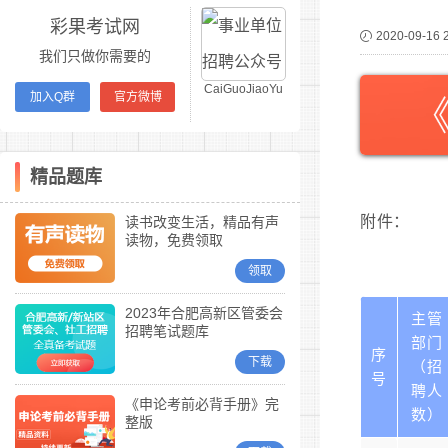
彩果考试网
2020-09-16 
我们只做你需要的
CaiGuoJiaoYu
加入Q群
官方微博
精品题库
附件：
读书改变生活，精品有声
读物，免费领取
领取
2023年合肥高新区管委会
主管
招聘笔试题库
部门
序
下载
（招
号
聘人
《申论考前必背手册》完
数）
整版