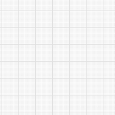
33
市人
资源
34
社会
障局
（6）