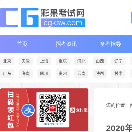
首页
招考资讯
备考指导
北京
天津
上海
重庆
河北
山西
辽宁
广东
海南
四川
贵州
云南
陕西
甘肃
您的位置：首
202