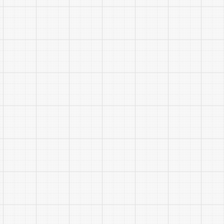
26
市科
27
局
（1）
28
市经
和信
29
化局