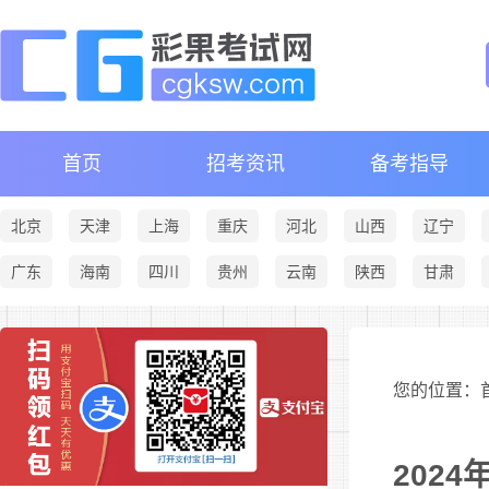
首页
招考资讯
备考指导
北京
天津
上海
重庆
河北
山西
辽宁
广东
海南
四川
贵州
云南
陕西
甘肃
您的位置：首
202