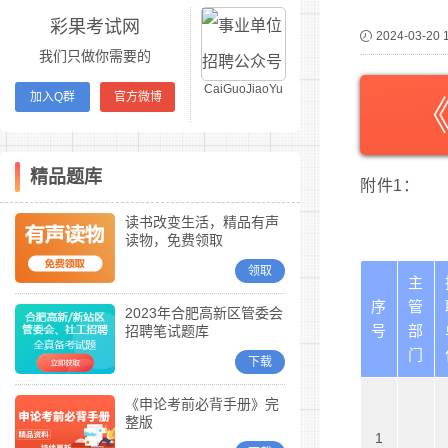
彩果考试网
2024-03-20 
我们只做你需要的
CaiGuoJiaoYu
加入Q群
官方微博
精品题库
附件1：
读书改变生活，精品有声
读物，免费领取
领取
主
序
管
2023年合肥高新区管委会
号
部
招聘笔试题库
门
下载
《申论考前必背手册》完
整版
1