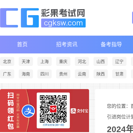
首页
招考资讯
备考指导
北京
天津
上海
重庆
河北
山西
辽宁
广东
海南
四川
贵州
云南
陕西
甘肃
您的位置：首
引进岗位计
202