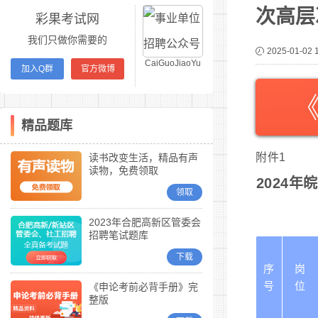
次高层
彩果考试网
我们只做你需要的
2025-01-02 
CaiGuoJiaoYu
加入Q群
官方微博
精品题库
附件1
读书改变生活，精品有声
读物，免费领取
2024
领取
2023年合肥高新区管委会
招聘笔试题库
下载
序
岗
号
位
《申论考前必背手册》完
整版