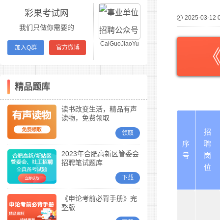
彩果考试网
2025-03-12 
我们只做你需要的
CaiGuoJiaoYu
加入Q群
官方微博
精品题库
读书改变生活，精品有声
读物，免费领取
招
领取
序
聘
2023年合肥高新区管委会
号
岗
招聘笔试题库
位
下载
《申论考前必背手册》完
整版