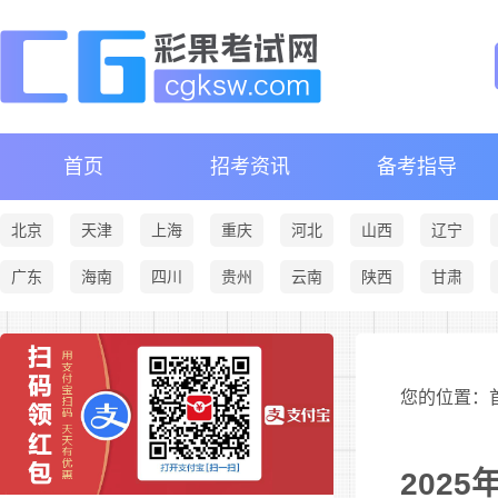
首页
招考资讯
备考指导
北京
天津
上海
重庆
河北
山西
辽宁
广东
海南
四川
贵州
云南
陕西
甘肃
您的位置：首
202