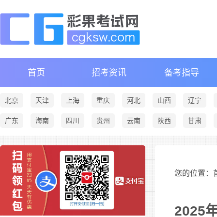
首页
招考资讯
备考指导
北京
天津
上海
重庆
河北
山西
辽宁
广东
海南
四川
贵州
云南
陕西
甘肃
您的位置：首
202