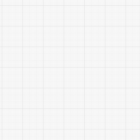
党
15
行政
16
机关
见习
17
人社
18
农业
19
综合