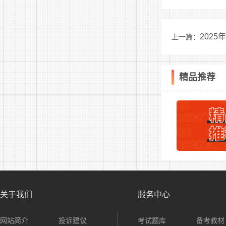
市场
6
助
202
上一篇：
7
见习
精品推荐
8
综合
档案
9
用
综合
10
关于我们
服务中心
基层
网站简介
投诉建议
考试题库
备考教材