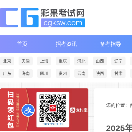
首页
招考资讯
备考指导
北京
天津
上海
重庆
河北
山西
辽宁
广东
海南
四川
贵州
云南
陕西
甘肃
您的位置：首
202