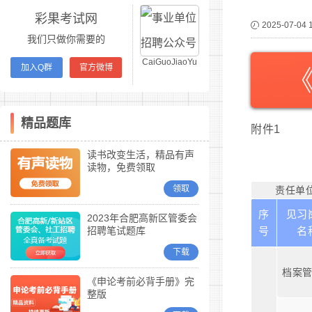
彩果考试网
2025-07-04 
我们只做你需要的
CaiGuoJiaoYu
加入Q群
官方微博
精品题库
附件1
读书改变生活，精品有声
读物，免费领取
领取
责任单
序
见习
2023年合肥高新区管委会
招聘笔试题库
号
名
下载
档案
《申论考前必背手册》完
整版