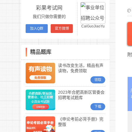
彩果考试网
我们只做你需要的
CaiGuoJiaoYu
加入Q群
官方微博
精品题库
附
读书改变生活，精品有声
读物，免费领取
领取
2023年合肥高新区管委会
招聘笔试题库
下载
《申论考前必背手册》完
整版