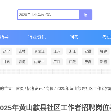
指导
行业资讯
问答
考
辽宁
吉林
黑龙江
江苏
浙江
安徽
福建
甘肃
青海
内蒙古
广西
西藏
宁夏
新疆
的位置：首页 /
招考资讯
/
岗位
/ 2025年黄山歙县社区工作者
2025年黄山歙县社区工作者招聘岗位