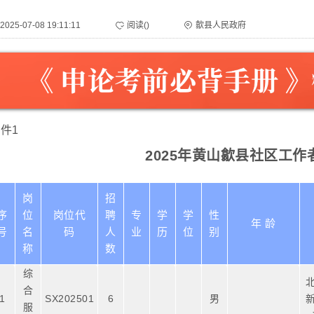
2025-07-08 19:11:11
阅读(
)
歙县人民政府
件1
2025年黄山歙县社区工
岗
招
序
位
岗位代
聘
专
学
学
性
年 龄
号
名
码
人
业
历
位
别
称
数
综
合
1
SX202501
6
男
服