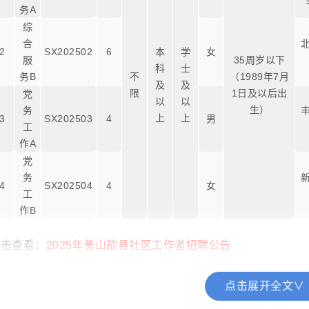
务A
综
合
2
SX202502
6
本
学
女
服
35周岁以下
科
士
务B
不
（1989年7月
及
及
限
1日及以后出
党
以
以
生）
务
上
上
3
SX202503
4
男
工
作A
党
务
4
SX202504
4
女
工
作B
点击查看：
2025年黄山歙县社区工作者招聘公告
点击展开全文∨