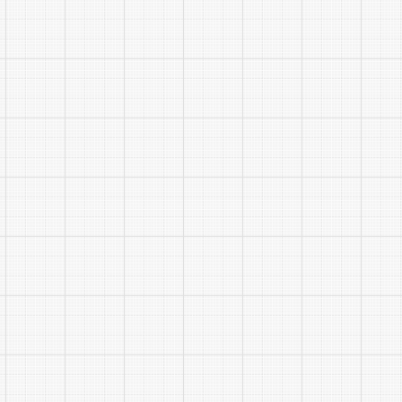
务集
团）
有限
公司
10