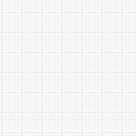
13
数字
科技
有限
公司
黄山
市国
有资
本运
14
营控
股集
团有
限公
司
15