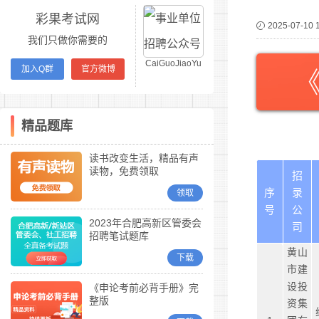
彩果考试网
2025-07-10 
我们只做你需要的
CaiGuoJiaoYu
加入Q群
官方微博
精品题库
读书改变生活，精品有声
读物，免费领取
招
序
录
领取
号
公
2023年合肥高新区管委会
司
招聘笔试题库
黄山
下载
市建
设投
《申论考前必背手册》完
整版
资集