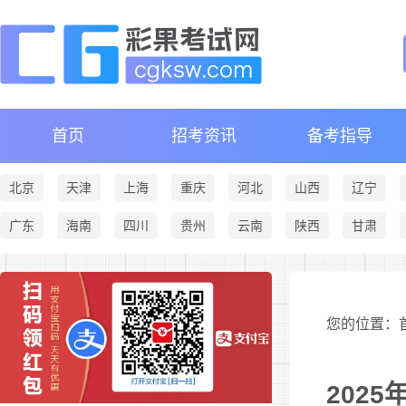
首页
招考资讯
备考指导
北京
天津
上海
重庆
河北
山西
辽宁
广东
海南
四川
贵州
云南
陕西
甘肃
您的位置：首
202