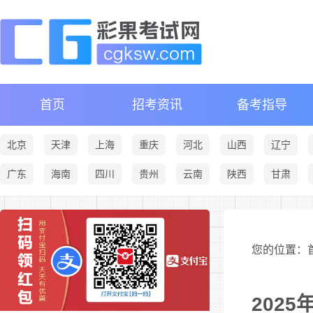
首页
招考资讯
备考指导
北京
天津
上海
重庆
河北
山西
辽宁
广东
海南
四川
贵州
云南
陕西
甘肃
您的位置：首
202