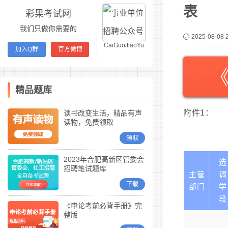
表
彩果考试网
我们只做你需要的
2025-08-08 
CaiGuoJiaoYu
加入Q群
官方微博
精品题库
附件1：
读书改变生活，精品有声
读物，免费领取
领取
2023年合肥高新区管委会
选
招聘笔试题库
主管
调
下载
部门
学
段
《申论考前必背手册》完
整版