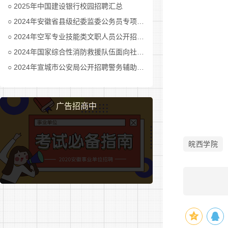
2025年中国建设银行校园招聘汇总
信
2
学
2024年安徽省县级纪委监委公务员专项招考公告及职位表汇总
院
2024年空军专业技能类文职人员公开招考公告
2024年国家综合性消防救援队伍面向社会招录消防员公告
2024年宣城市公安局公开招聘警务辅助人员公告
广告招商中
环
旅
皖西学院
3
学
院