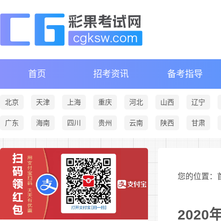
首页
招考资讯
备考指导
北京
天津
上海
重庆
河北
山西
辽宁
广东
海南
四川
贵州
云南
陕西
甘肃
您的位置：首
202