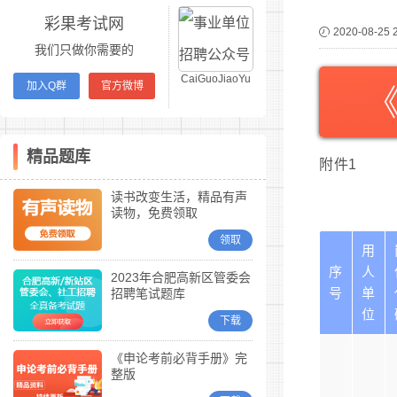
彩果考试网
2020-08-25 
我们只做你需要的
CaiGuoJiaoYu
加入Q群
官方微博
精品题库
附件1
读书改变生活，精品有声
读物，免费领取
领取
用
序
人
2023年合肥高新区管委会
号
单
招聘笔试题库
位
下载
《申论考前必背手册》完
整版