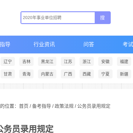
指导
行业资讯
问答
考
辽宁
吉林
黑龙江
江苏
浙江
安徽
福建
甘肃
青海
内蒙古
广西
西藏
宁夏
新疆
的位置：首页 /
备考指导
/
政策法规
/ 公务员录用规定
公务员录用规定