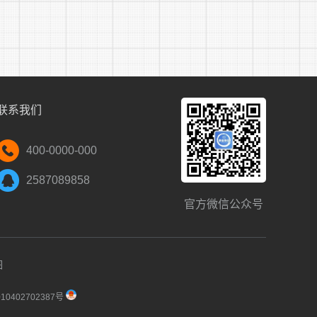
法;
联系我们
400-0000-000
管部门组织本辖区内公务员的录用。
2587089858
主管部门的规定，负责本辖区内公务员录用的有
官方微信公众号
关及直属机构公务员录用的有关工作。
图
以授权或者委托考试机构以及其他专业机构承
0402702387号