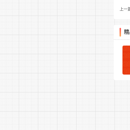
上一
答
精