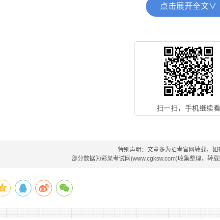
点击展开全文∨
第五条 录用公务员，应当在规定的编制限额内，并有相应
第六条 录用公务员，应当按照下列程序进行：
(一)发布招考公告;
(二)报名与资格审查;
(三)考试;
扫一扫，手机继续
(四)体检;
(五)考察;
特别声明：文章多为招考官网转载，如
部分数据为彩果考试网(www.cgksw.com)收集整理，
(六)公示;
(七)审批或者备案。
省级以上公务员主管部门可以对上述程序进行调整。