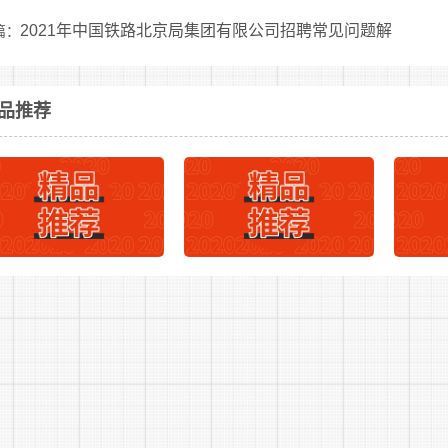
第七条 民族自治地方录用公务员，依照法律和有关规定执
2021年中国铁路北京局集团有限公司招聘常见问题解
篇：
第八条 公务员主管部门和招录机关应当采取措施，便利报
据需要予以协助。
品推荐
第二章 管理机构
第九条 中央公务员主管部门负责全国公务员录用的综合管
(一)拟定公务员录用法规;
(二)制定公务员录用的规章、政策;
(三)指导和监督地方各级机关公务员的录用工作;
(四)负责组织中央机关及其直属机构公务员的录用。
第十条 省级公务员主管部门负责本辖区公务员录用的综合