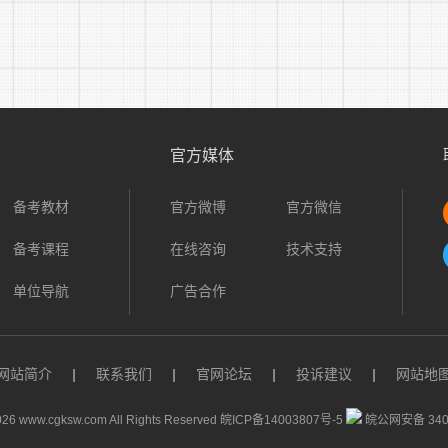
(一)贯彻有关公务员录用的法律、法规、规章和政策;
(二)根据公务员法和本规定，制定本辖区内公务员录用实施办
(三)负责组织本辖区内各级机关公务员的录用;
(四)指导和监督设区的市级以下各级机关公务员录用工作;
官方媒体
(五)承办中央公务员主管部门委托的公务员录用有关工作。
备考教材
官方微博
官方微信
必要时，省级公务员主管部门可以授权设区的市级公务员主
备考课程
在线咨询
技术支持
第十一条 设区的市级以下公务员主管部门按照省级公务员
单位导航
广告合作
关工作。
第十二条 招录机关按照公务员主管部门的要求，负责本机
网站简介
|
联系我们
|
官网论坛
|
投诉建议
|
网站地
第十三条 公务员录用有关专业性、技术性、事务性工作可
26 www.cgksw.com All Rights Reserved
皖ICP备14003807号-5
皖公网安备 3401
担。