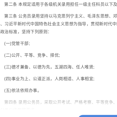
第二条 本规定适用于各级机关录用担任一级主任科员以下
第三条 公务员录用坚持以马克思列宁主义、毛泽东思想、邓
观、习近平新时代中国特色社会主义思想为指导，贯彻新时代中
出政治标准，坚持下列原则：
(一)党管干部;
(二)公开、平等、竞争、择优;
(三)德才兼备、以德为先，五湖四海、任人唯贤;
(四)事业为上、公道正派，人岗相适、人事相宜;
(五)依法依规办事。
第四条 录用公务员，采取公开考试、严格考察、平等竞争
现分类分级管理要求。