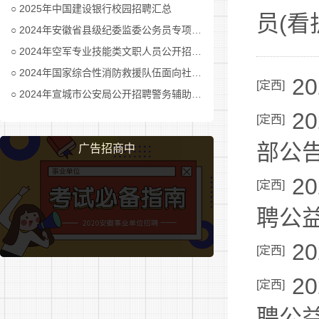
2025年中国建设银行校园招聘汇总
员(看
2024年安徽省县级纪委监委公务员专项招考公告及职位表汇总
2024年空军专业技能类文职人员公开招考公告
2024年国家综合性消防救援队伍面向社会招录消防员公告
2
[
定西
]
2024年宣城市公安局公开招聘警务辅助人员公告
2
[
定西
]
部公
广告招商中
2
[
定西
]
聘公
2
[
定西
]
2
[
定西
]
聘公