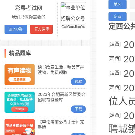
地区
彩果考试网
我们只做你需要的
定西
定西公
CaiGuoJiaoYu
加入Q群
官方微博
2
[
定西
]
精品题库
2
[
定西
]
读书改变生活，精品有声
2
读物，免费领取
[
定西
]
领取
2
[
定西
]
2023年合肥高新区管委会
位人
招聘笔试题库
下载
2
[
定西
]
《申论考前必背手册》完
聘城
整版