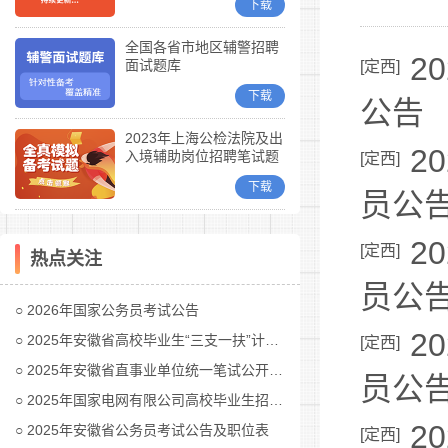
下载
全国各省市地区辅警招聘
2
面试题库
[
定西
]
下载
公告
2023年上海公检法院及出
2
入境辅助岗位招聘笔试题
[
定西
]
库
下载
员公
2
[
定西
]
热点关注
员公
2026年国家公务员考试公告
2
2025年安徽省高校毕业生“三支一扶”计划招募公告
[
定西
]
2025年安徽省直事业单位统一笔试公开招聘工作人员公告
员公
2025年国家电网有限公司高校毕业生招聘公告(第二批)汇总
2
2025年安徽省公务员考试公告及职位表
[
定西
]