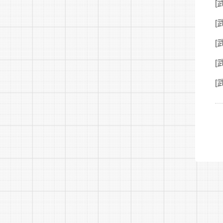
[
[
[
[
[