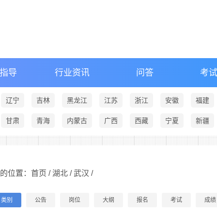
指导
行业资讯
问答
考
辽宁
吉林
黑龙江
江苏
浙江
安徽
福建
甘肃
青海
内蒙古
广西
西藏
宁夏
新疆
的位置：首页 /
湖北
/
武汉
/
类别
公告
岗位
大纲
报名
考试
成绩