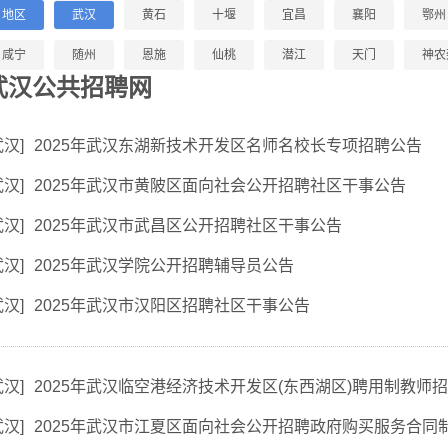
地区
武汉
黄石
十堰
宜昌
襄阳
鄂州
咸宁
随州
恩施
仙桃
潜江
天门
神农
武汉公共招聘网
武汉
]
2025年武汉东湖新技术开发区名师名校长专项招聘公告
武汉
]
2025年武汉市黄陂区面向社会公开招聘社区干事公告
武汉
]
2025年武汉市武昌区公开招聘社区干事公告
武汉
]
2025年武汉学院公开招聘辅导员公告
武汉
]
2025年武汉市汉阳区招聘社区干事公告
武汉
]
2025年武汉临空港经济技术开发区(东西湖区)聘用制教师
武汉
]
2025年武汉市江夏区面向社会公开招聘政府购买服务合同