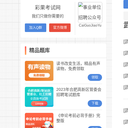
彩果考试网
我们只做你需要的
CaiGuoJiaoYu
加入Q群
官方微博
[
精品题库
[
读书改变生活，精品有声
[
读物，免费领取
[
领取
[
2023年合肥高新区管委会
招聘笔试题库
下载
[
《申论考前必背手册》完
整版
[