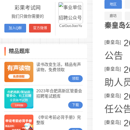
地区
彩果考试网
我们只做你需要的
廊坊
秦皇岛
CaiGuoJiaoYu
加入Q群
官方微博
[
秦皇岛
]
精品题库
公告
读书改变生活，精品有声
[
秦皇岛
]
读物，免费领取
领取
助人
2023年合肥高新区管委会
[
秦皇岛
]
招聘笔试题库
下载
任公
《申论考前必背手册》完
[
秦皇岛
]
整版