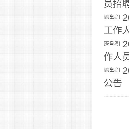
员招
[
秦皇岛
]
工作
[
秦皇岛
]
作人
[
秦皇岛
]
公告