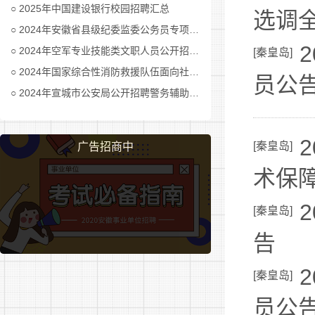
2025年中国建设银行校园招聘汇总
选调
2024年安徽省县级纪委监委公务员专项招考公告及职位表汇总
2024年空军专业技能类文职人员公开招考公告
[
秦皇岛
]
2024年国家综合性消防救援队伍面向社会招录消防员公告
员公
2024年宣城市公安局公开招聘警务辅助人员公告
[
秦皇岛
]
广告招商中
术保
[
秦皇岛
]
告
[
秦皇岛
]
员公