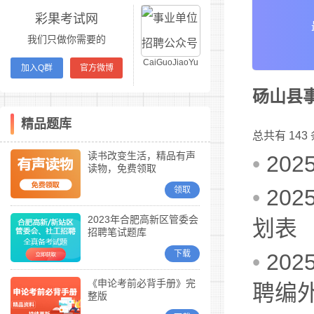
彩果考试网
我们只做你需要的
CaiGuoJiaoYu
加入Q群
官方微博
砀山县
精品题库
总共有 143
读书改变生活，精品有声
•
20
读物，免费领取
领取
•
20
2023年合肥高新区管委会
划表
招聘笔试题库
下载
•
20
《申论考前必背手册》完
聘编
整版