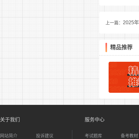
萧县岗位：
202
上一篇：
埇桥区岗
泗县岗位：
告
精品推荐
2.联系
(咨询时间
团砀山县
团萧县县
团埇桥区
关于我们
服务中心
团泗县县
网站简介
投诉建议
考试题库
备考教材
注意事