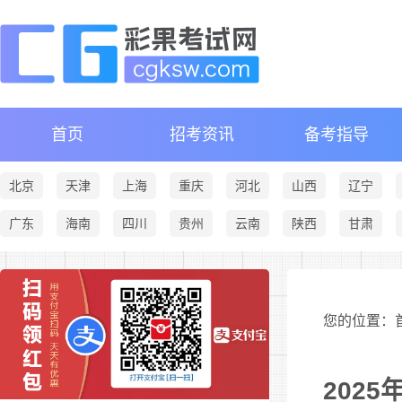
首页
招考资讯
备考指导
北京
天津
上海
重庆
河北
山西
辽宁
广东
海南
四川
贵州
云南
陕西
甘肃
您的位置：首
202