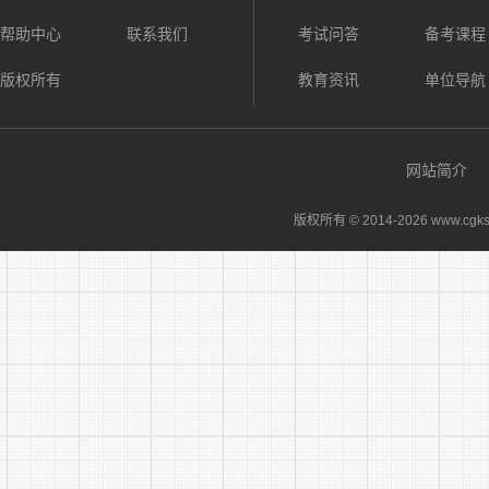
帮助中心
联系我们
考试问答
备考课程
1.人
额确定，请
版权所有
教育资讯
单位导航
既往病史的
2.岗
网站简介
生须做好岗
版权所有 © 2014-
2026 www.cgks
3.开
进行岗前培
场所提供必
动，在互动
4.实
调研成果、
实习鉴定的