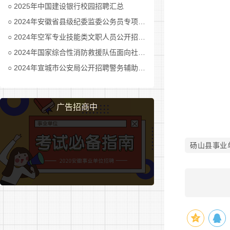
2025年中国建设银行校园招聘汇总
宿州市
2024年安徽省县级纪委监委公务员专项招考公告及职位表汇总
请、自愿报
2024年空军专业技能类文职人员公开招考公告
2024年国家综合性消防救援队伍面向社会招录消防员公告
岗位清
2024年宣城市公安局公开招聘警务辅助人员公告
附件1
报名方
广告招商中
有报名
发送到相应
砀山县事业
后，将以适
附件2.
1.接收
砀山县岗位