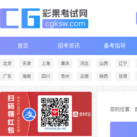
首页
招考资讯
备考指导
北京
天津
上海
重庆
河北
山西
辽宁
广东
海南
四川
贵州
云南
陕西
甘肃
您的位置：