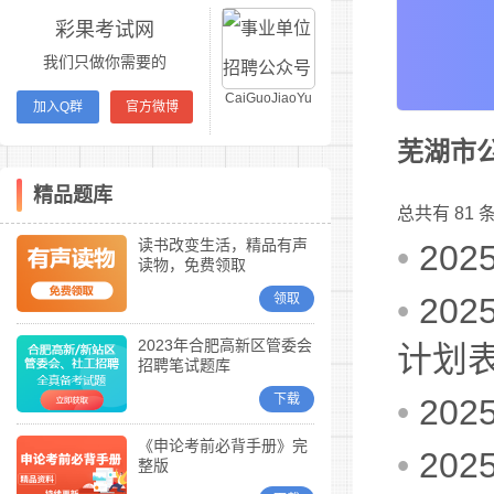
彩果考试网
我们只做你需要的
CaiGuoJiaoYu
加入Q群
官方微博
芜湖市
精品题库
总共有 81
读书改变生活，精品有声
•
20
读物，免费领取
领取
•
20
2023年合肥高新区管委会
计划
招聘笔试题库
下载
•
20
《申论考前必背手册》完
•
20
整版