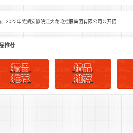
9.被行政拘留、司法拘留或收容教育的;
10.被吊销律师、公证员执业证书的;
2023年芜湖安徽皖江大龙湾控股集团有限公司公开招
篇：
11.被开除公职、开除军籍或者因违纪违规被辞退解聘的;
告
2
12.从芜湖市公安机关辅警岗位离职的;
下一篇：
品推荐
13.有较为严重个人不良信用记录的;
14.有纹身的;
15.本人或家庭成员、主要社会关系人参加非法组织、邪教
16.本人家庭成员或主要社会关系人正在服刑或正在接受调查
17.其他不适宜从事警务辅助工作的。
报考者不得报考聘用后即构成《事业单位人员管理回避规定