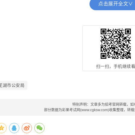
岁以下，是指1987年3月以后出生。
点击展开全文∨
(四)有下列情形之一的人员，不得报考：
1.不符合岗位招聘条件的人员;
2.在读的全日制普通高校学生;
3.现役军人;
扫一扫，手机继续
4.经政府人力资源社会保障部门认定具有考试违规行为且在
5.按照国家、省有关规定，尚在最低服务年限内的机关、事
芜湖市公安局
6.受过刑事处罚或者涉嫌违法犯罪尚未查清的;
特别声明：文章多为招考官网转载，如
7.编造、散布有损国家声誉、反对党的理论和路线方针政策
部分数据为彩果考试网(www.cgksw.com)收集整理，
8.因吸毒、嫖娼、赌博受到处罚的;