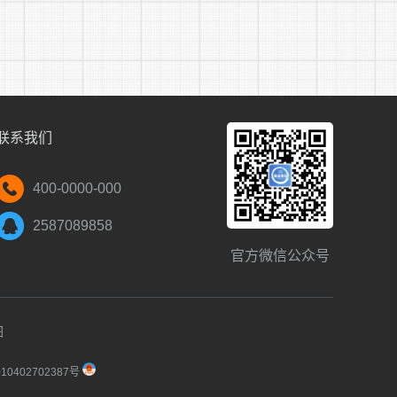
考察、公示和聘用等步骤依次进行。
联系我们
400-0000-000
报名。
2587089858
官方微信公众号
图
料上传至系统附件内。
0402702387号