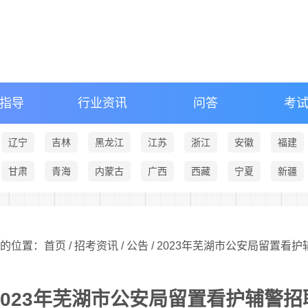
指导
行业资讯
问答
考
辽宁
吉林
黑龙江
江苏
浙江
安徽
福建
甘肃
青海
内蒙古
广西
西藏
宁夏
新疆
的位置：首页 /
招考资讯
/
公告
/ 2023年芜湖市公安局留置看
2023年芜湖市公安局留置看护辅警招