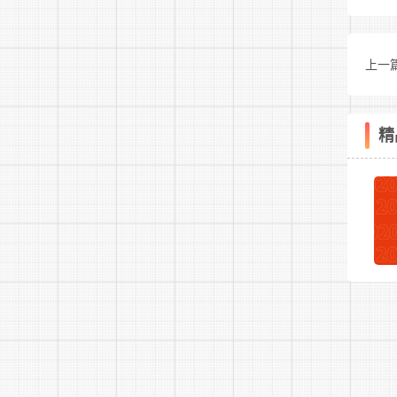
上一
聘公
精