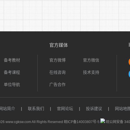
三、招聘程序
招聘工作按发布招聘公告、报名与资格审查、考试、体检、
(一)报名和资格审查
报名采取线上报名的方式进行，每人限报一个岗位。
官方媒体
1.报名时间：
备考教材
官方微博
官方微信
2023年3月28日9时至2023年4月3日17时，逾期不再接受
备考课程
在线咨询
技术支持
2.报名网址：
单位导航
广告合作
外企德科人力资源服务安徽有限公司招考系统:
http://bm.fescoanhui.com/
网站简介
|
联系我们
|
官网论坛
|
投诉建议
|
网站地
考生在规定期限内，登录系统填写报名表，并将报名相关材
26 www.cgksw.com All Rights Reserved
皖ICP备14003807号-5
皖公网安备 3401