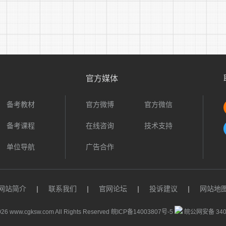
(1)初选。学校根据应聘人员简历和视频材料,按照笔试人数
(如有应聘人员放弃，可择优递补)。不足5:1比例的，按实际
(2)笔试。笔试满分100分，时间120分钟，采取闭卷形
工作技能等。
官方媒体
(3)心理测试。运用标准测量表等方式进行测试，结果作为
(4)面试。面试满分100分，时间7分钟左右，主要考察个
备考教材
官方微博
官方微信
等。面试成绩低于60分的，不得录用。面试顺序于当日现场抽
备考课程
在线咨询
技术支持
面试资格。
单位导航
广告合作
(5)考核总成绩。笔试与面试成绩按3:7的比例合成考核总
:2择优确定拟聘用人员和递补人员名单。若最后一名出现总成
聘用和递补人员;若总成绩、面试成绩均相同，则采取面试加试
网站简介
|
联系我们
|
官网论坛
|
投诉建议
|
网站地
4.公示、政审、体检
26 www.cgksw.com All Rights Reserved
皖ICP备14003807号-5
皖公网安备 3401