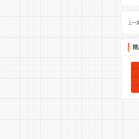
聘
上一
在
绍
精
位
办
或