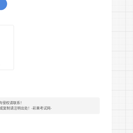
招聘违纪违规行为处理规定》被记入事业单位公
受到党纪政纪处分期限未满或者正在接受纪律审
论的人员;
看
他情形人员。
有侵权请联系！
转载或复制请注明出处！-彩果考试网-
示、聘用等程序进行公开招聘。