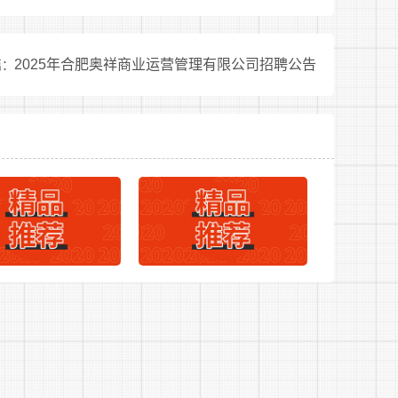
录“
合肥工业大学招聘系统
”提交应聘资料，应
上传附件材料：(1)学历学位证明材料，本科起
2025年合肥奥祥商业运营管理有限公司招聘公告
篇：
章的《就业推荐报名表》或研究生在读证明)，
的《国(境)外学历学位认证书》。(2)个人介
缩包形式在系统提交，个人介绍视频应阐述应聘岗
党员证明材料，需有所在单位党组织开具的有经
学生工作经历证明材料，需有所在单位(院、系
5)个人荣誉、获奖情况等。
上资料原件及复印件。
资格审查通过的应聘人员进入学校考核环节。