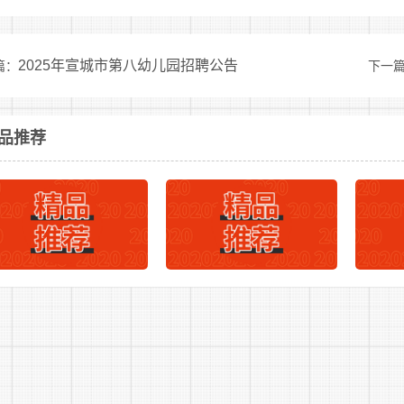
报名时间：2025年4月30日至2025年5月29日
，应聘人员登
人员请注册登录后(选择非教学科研岗位)填写个人基本信息，
2025年宣城市第八幼儿园招聘公告
篇：
下一
至最高学历的毕业证及学位证(未取得学历学位的可上传院系盖
境外获得学位(学历)的应聘者需另提供教育部留学服务中心出具
视频，视频时长不超过3分钟，mp4格式，200M以内，压
品推荐
的优势和从事思想政治教育工作的目标、思路、措施等。(3)
人签字附联系方式的盖章书面证明。(4)学生干部证明材料或
学校主管职能部门)经办人亲笔签字并加盖公章的书面证明。(
应聘人员资格审核通过进入笔试后，在现场审核时须提供以
2.资格审查
学校根据应聘人员基本情况，对照招聘条件进行资格审查。
3.学校考核