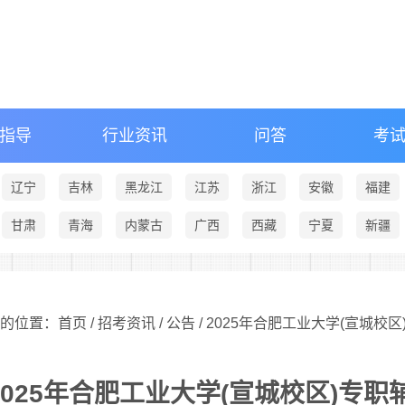
指导
行业资讯
问答
考
辽宁
吉林
黑龙江
江苏
浙江
安徽
福建
甘肃
青海
内蒙古
广西
西藏
宁夏
新疆
的位置：首页 /
招考资讯
/
公告
/ 2025年合肥工业大学(宣城校
2025年合肥工业大学(宣城校区)专