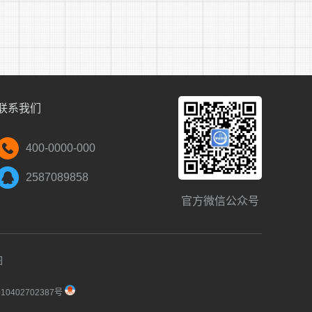
与拟招聘岗位数5:1的比例择优确定笔试人员名
人数确定。
式，内容为招聘岗位所需的理论知识、业务知识、
联系我们
确定面试人选的重要参考。
人综合素质、从事学生教育与管理工作的综合能力
400-0000-000
签确定，未按时参加抽签的人员，视为自动放弃
2587089858
官方微信公众号
成绩。根据考核总成绩从高到低排序，按照岗位
绩相同的情况，按面试成绩从高分到低分确定拟
的方法确定。
图
0402702387号