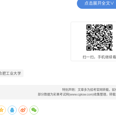
有下列情形之一的人员，不得报考：
点击展开全文∨
(1)不符合岗位招聘条件的人员;
(2)在各级各类事业单位公开招聘中因违反《事业单位公开
招聘应聘人员诚信档案库，且记录期限未满的人员;
(3)曾因犯罪受过刑事处罚的人员和曾被开除公职的人员、
查的人员、处于刑事处罚期间或者正在接受司法调查尚未做出结
扫一扫，手机继续
(4)有违反师德师风等相关规定的人员;
合肥工业大学
(5)法律规定不得参加报考或聘用为事业单位工作人员的其
三、招聘程序
特别声明：文章多为招考官网转载，如
部分数据为彩果考试网(www.cgksw.com)收集整理，
学校按照应聘报名、资格审查、学校考核、政审、体检、公
1.应聘报名