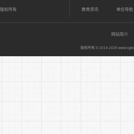
福利待
版权所有
教育资讯
单位导航
四、工
安徽省
网站简介
五、用
版权所有 © 2014-
2026 www.cgks
本次招
者给予一定
六、应
(一)
(二)
聘人员与招
(三)