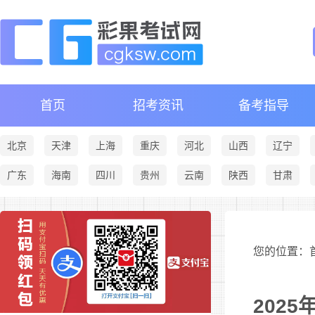
首页
招考资讯
备考指导
北京
天津
上海
重庆
河北
山西
辽宁
广东
海南
四川
贵州
云南
陕西
甘肃
您的位置：首
202