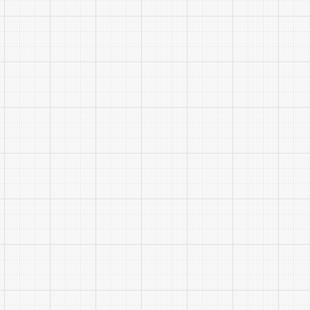
请保证填写
的，均视为
(四)
释权。
七、联
咨询电话：
联系时间：
【
查看
【
下载