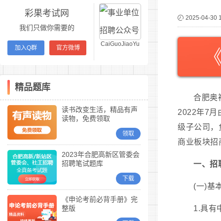
彩果考试网
2025-04-30 
我们只做你需要的
CaiGuoJiaoYu
加入Q群
官方微博
精品题库
合肥奥
读书改变生活，精品有声
2022年
读物，免费领取
级子公司，
领取
商业板块招
2023年合肥高新区管委会
招聘笔试题库
一、招
下载
(一)基
《申论考前必背手册》完
整版
1.具