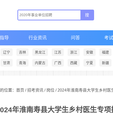
指导
行业资讯
问答
考
辽宁
吉林
黑龙江
江苏
浙江
安徽
福建
甘肃
青海
内蒙古
广西
西藏
宁夏
新疆
的位置：首页 /
招考资讯
/
岗位
/ 2024年淮南寿县大学生乡村
2024年淮南寿县大学生乡村医生专