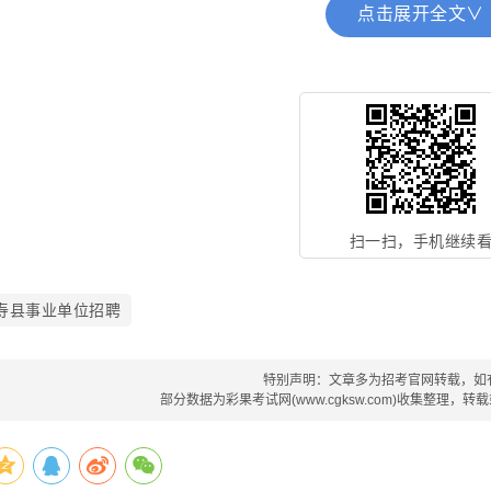
卫生院
类
款
术
点击展开全文∨
安丰镇中心
公益一
差额拨
专业技
12
20241112
1
卫生院
类
款
术
安丰镇中心
公益一
差额拨
专业技
13
20241113
1
卫生院
类
款
术
安丰镇中心
公益一
差额拨
专业技
14
20241114
1
卫生院
类
款
术
三觉镇中心
公益一
差额拨
专业技
15
20241115
1
卫生院
类
款
术
扫一扫，手机继续
安丰塘镇卫
公益一
差额拨
专业技
16
20241116
1
生院
类
款
术
安丰塘镇卫
公益一
差额拨
专业技
寿县事业单位招聘
17
20241117
1
生院
类
款
术
刘岗镇卫生
公益一
差额拨
专业技
18
20241118
1
院
类
款
特别声明：文章多为招考官网转载，如
术
部分数据为彩果考试网(www.cgksw.com)收集整理，
刘岗镇卫生
公益一
差额拨
专业技
19
20241119
1
院
类
款
术
刘岗镇卫生
公益一
差额拨
专业技
20
20241120
1
院
类
款
术