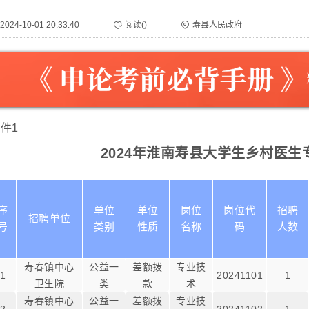
2024-10-01 20:33:40
阅读(
)
寿县人民政府
件1
2024年淮南寿县大学生乡村医
序
单位
单位
岗位
岗位代
招聘
招聘单位
号
类别
性质
名称
码
人数
寿春镇中心
公益一
差额拨
专业技
1
20241101
1
卫生院
类
款
术
寿春镇中心
公益一
差额拨
专业技