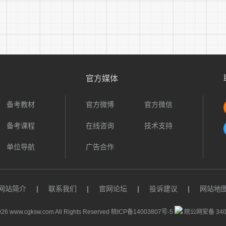
涧沟镇卫生
公益一
差额拨
专业技
30
20241130
1
院
类
款
术
窑口镇卫生
公益一
差额拨
专业技
31
20241131
1
院
类
款
术
张李乡卫生
公益一
差额拨
专业技
32
20241132
1
院
类
款
术
官方媒体
张李乡卫生
公益一
差额拨
专业技
33
20241133
1
院
类
款
术
备考教材
官方微博
官方微信
张李乡卫生
公益一
差额拨
专业技
34
20241134
1
院
类
款
术
备考课程
在线咨询
技术支持
众兴镇卫生
公益一
差额拨
专业技
35
20241135
1
院
类
款
术
单位导航
广告合作
众兴镇卫生
公益一
差额拨
专业技
36
20241136
1
院
类
款
术
合计
36
网站简介
|
联系我们
|
官网论坛
|
投诉建议
|
网站地
点击查看：
2024年淮南寿县大学生乡村医生专项招聘公告
26 www.cgksw.com All Rights Reserved
皖ICP备14003807号-5
皖公网安备 3401