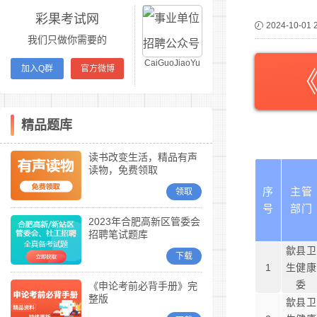
彩果考试网
2024-10-01 
我们只做你需要的
CaiGuoJiaoYu
加入Q群
官方微博
精品题库
读书改变生活，精品有声
读物，免费领取
序
主管
领取
号
部门
2023年合肥高新区管委会
招聘笔试题库
歙县卫
下载
1
生健康
委
《申论考前必背手册》完
整版
歙县卫