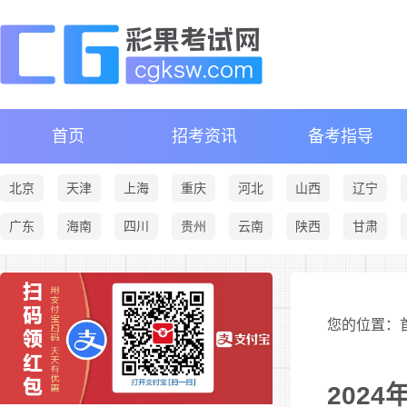
首页
招考资讯
备考指导
北京
天津
上海
重庆
河北
山西
辽宁
广东
海南
四川
贵州
云南
陕西
甘肃
您的位置：首
202