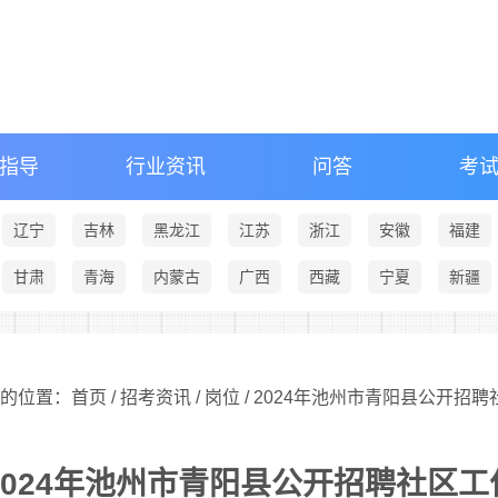
指导
行业资讯
问答
考
辽宁
吉林
黑龙江
江苏
浙江
安徽
福建
甘肃
青海
内蒙古
广西
西藏
宁夏
新疆
的位置：首页 /
招考资讯
/
岗位
/ 2024年池州市青阳县公开招
2024年池州市青阳县公开招聘社区