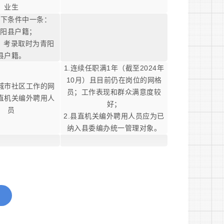
业生
以下条件中一条：
青阳县户籍；
中）考录取时为青阳
县户籍。
1.连续任职满1年（截至2024年
10月）且目前仍在岗位的网格
城市社区工作的网
员；工作表现和群众满意度较
直机关编外聘用人
好；
员
2.县直机关编外聘用人员应为已
纳入县委编办统一管理对象。