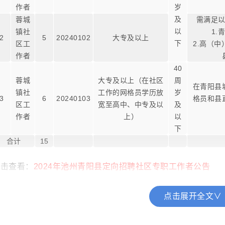
作者
岁
及
蓉城
需满足
以
镇社
1.
2
5
20240102
大专及以上
下
区工
2.高（
作者
40
蓉城
大专及以上（在社区
周
在青阳县
镇社
工作的网格员学历放
岁
3
6
20240103
格员和县
区工
宽至高中、中专及以
及
作者
上）
以
下
合计
15
点击查看：
2024年池州青阳县定向招聘社区专职工作者公告
点击展开全文∨