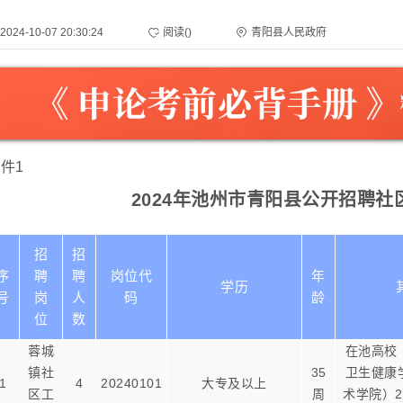
2024-10-07 20:30:24
阅读(
)
青阳县人民政府
件1
2024年池州市青阳县公开招聘
招
招
序
聘
聘
岗位代
年
学历
号
岗
人
码
龄
位
数
蓉城
在池高校
镇社
35
卫生健康
1
4
20240101
大专及以上
区工
周
术学院）2