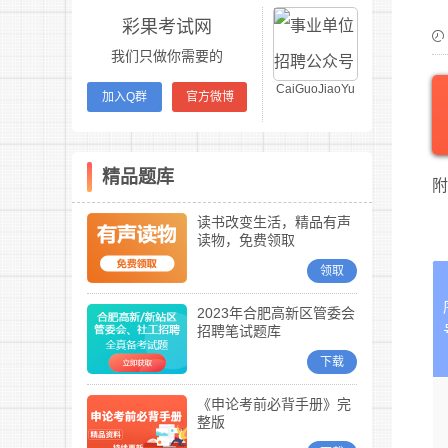
彩果考试网
我们只做你需要的
CaiGuoJiaoYu
加入Q群
官方微博
精品题库
附
读书改变生活，精品有声
读物，免费领取
领取
2023年合肥高新区管委会
招聘笔试题库
下载
《申论考前必背手册》完
整版